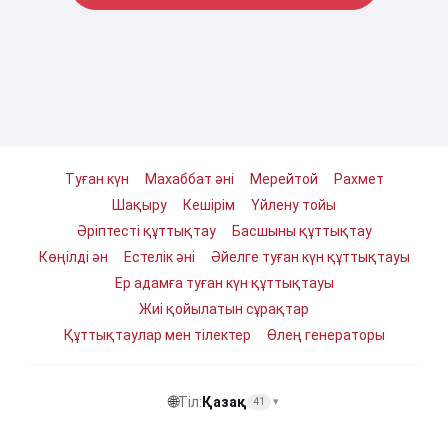
Туған күн
Махаббат әні
Мерейтой
Рахмет
Шақыру
Кешірім
Үйлену тойы
Әріптесті құттықтау
Басшыны құттықтау
Көңілді ән
Естелік әні
Әйелге туған күн құттықтауы
Ер адамға туған күн құттықтауы
Жиі қойылатын сұрақтар
Құттықтаулар мен тілектер
Өлең генераторы
🌐
Тіл:
Қазақ
41
▾