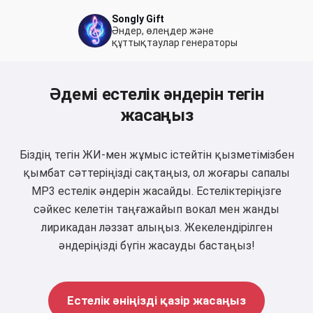
Songly Gift
Әндер, өлеңдер және
құттықтаулар генераторы
Әдемі естелік әндерін тегін
жасаңыз
Біздің тегін ЖИ-мен жұмыс істейтін қызметімізбен
қымбат сәттеріңізді сақтаңыз, ол жоғары сапалы
MP3 естелік әндерін жасайды. Естеліктеріңізге
сәйкес келетін таңғажайып вокал мен жанды
лирикадан ләззат алыңыз. Жекелендірілген
әндеріңізді бүгін жасауды бастаңыз!
Естелік әніңізді қазір жасаңыз