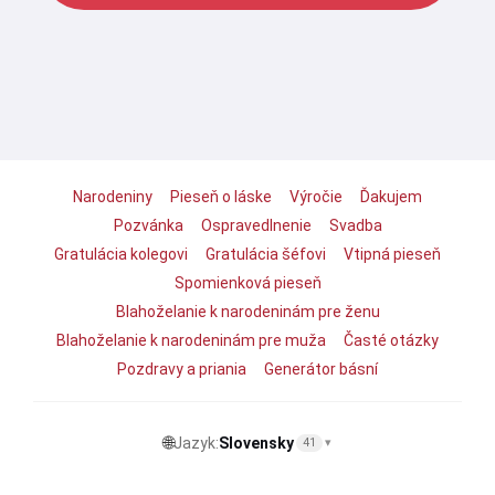
Narodeniny
Pieseň o láske
Výročie
Ďakujem
Pozvánka
Ospravedlnenie
Svadba
Gratulácia kolegovi
Gratulácia šéfovi
Vtipná pieseň
Spomienková pieseň
Blahoželanie k narodeninám pre ženu
Blahoželanie k narodeninám pre muža
Časté otázky
Pozdravy a priania
Generátor básní
🌐
Jazyk:
Slovensky
41
▾