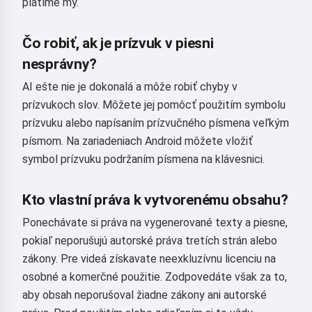
platíme my.
Čo robiť, ak je prízvuk v piesni
Súhlasím s:
Zmluvné podmienky
,
Zásady ochrany osobných údajov
,
nesprávny?
Zásady vrátenia peňazí
AI ešte nie je dokonalá a môže robiť chyby v
prízvukoch slov. Môžete jej pomôcť použitím symbolu
prízvuku alebo napísaním prízvučného písmena veľkým
písmom. Na zariadeniach Android môžete vložiť
symbol prízvuku podržaním písmena na klávesnici.
Kto vlastní práva k vytvorenému obsahu?
Ponechávate si práva na vygenerované texty a piesne,
pokiaľ neporušujú autorské práva tretích strán alebo
zákony. Pre videá získavate neexkluzívnu licenciu na
osobné a komerčné použitie. Zodpovedáte však za to,
aby obsah neporušoval žiadne zákony ani autorské