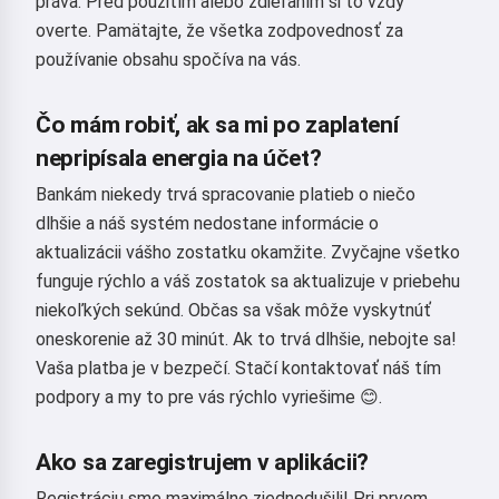
práva. Pred použitím alebo zdieľaním si to vždy
overte. Pamätajte, že všetka zodpovednosť za
používanie obsahu spočíva na vás.
Čo mám robiť, ak sa mi po zaplatení
nepripísala energia na účet?
Bankám niekedy trvá spracovanie platieb o niečo
dlhšie a náš systém nedostane informácie o
aktualizácii vášho zostatku okamžite. Zvyčajne všetko
funguje rýchlo a váš zostatok sa aktualizuje v priebehu
niekoľkých sekúnd. Občas sa však môže vyskytnúť
oneskorenie až 30 minút. Ak to trvá dlhšie, nebojte sa!
Vaša platba je v bezpečí. Stačí kontaktovať náš tím
podpory a my to pre vás rýchlo vyriešime 😊.
Ako sa zaregistrujem v aplikácii?
Registráciu sme maximálne zjednodušili! Pri prvom