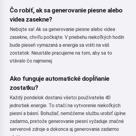
Čo robiť, ak sa generovanie piesne alebo
videa zasekne?
Nebojte sa! Ak sa generovanie piesne alebo videa
zasekne, chvíľu počkajte. V priebehu niekoľkých hodín
bude pieseň vymazaná a energia sa vráti na váš
zostatok. Neustále pracujeme na tom, aby sa to
stávalo čo najmenej.
Ako funguje automatické dopĺňanie
zostatku?
Ahoj 👋
Každý pondelok dostanú všetci používatelia 40
Viem vytvárať piesne, písať básne a
jednotiek energie. To stačí na vytvorenie niekoľkých
gratulácie 🥰
piesní a básní. Bohužiaľ, nemôžeme službu urobiť úplne
zadarmo, pretože generovanie piesní vyžaduje značné
serverové zdroje a dokonca aj generovania zadarmo
Vyskúšať