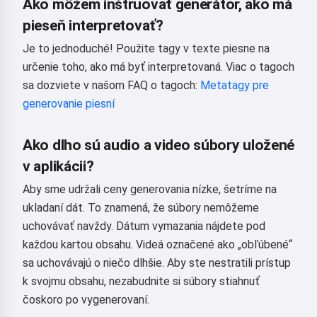
Ako môžem inštruovať generátor, ako má
pieseň interpretovať?
Je to jednoduché! Použite tagy v texte piesne na
určenie toho, ako má byť interpretovaná. Viac o tagoch
sa dozviete v našom FAQ o tagoch:
Metatagy pre
generovanie piesní
Ako dlho sú audio a video súbory uložené
v aplikácii?
Aby sme udržali ceny generovania nízke, šetríme na
ukladaní dát. To znamená, že súbory nemôžeme
uchovávať navždy. Dátum vymazania nájdete pod
každou kartou obsahu. Videá označené ako „obľúbené“
sa uchovávajú o niečo dlhšie. Aby ste nestratili prístup
k svojmu obsahu, nezabudnite si súbory stiahnuť
čoskoro po vygenerovaní.