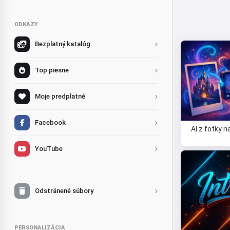
ODKAZY
Bezplatný katalóg
Top piesne
Moje predplatné
Facebook
AI z fotky n
YouTube
Odstránené súbory
PERSONALIZÁCIA