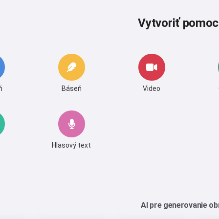
Vytvoriť pomoc
ň
Báseň
Video
Hlasový text
AI pre generovanie o