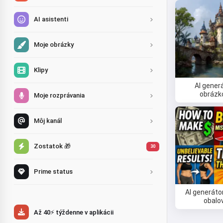
AI asistenti
Moje obrázky
Klipy
AI gener
obrázk
Moje rozprávania
Môj kanál
Zostatok 🎁
30
Prime status
AI generáto
obalo
Až 40⚡ týždenne v aplikácii