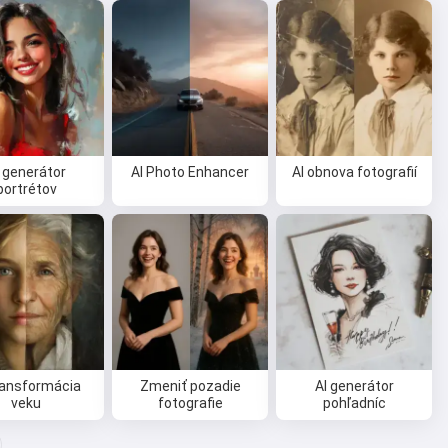
 generátor
AI Photo Enhancer
AI obnova fotografií
portrétov
ransformácia
Zmeniť pozadie
AI generátor
veku
fotografie
pohľadníc