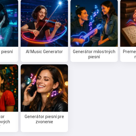
 piesní
AI Music Generator
Generátor milostných
Premeň
piesní
tor
Generátor piesní pre
ových
zvonenie
í