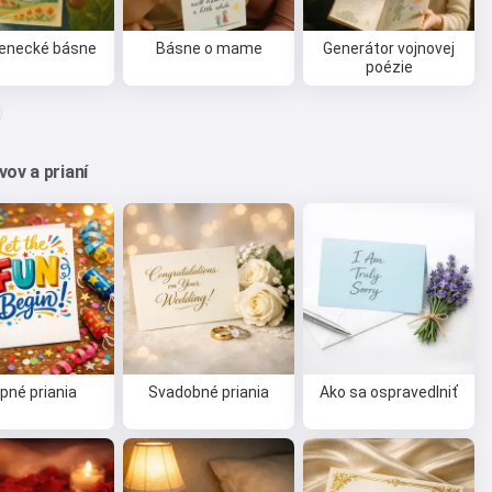
tenecké básne
Básne o mame
Generátor vojnovej
poézie
ov a prianí
ipné priania
Svadobné priania
Ako sa ospravedlniť