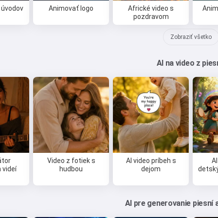
 úvodov
Animovať logo
Africké video s
Anim
pozdravom
Zobraziť všetko
AI na video z pie
átor
Video z fotiek s
AI video príbeh s
AI
videí
hudbou
dejom
detsk
AI pre generovanie piesní 