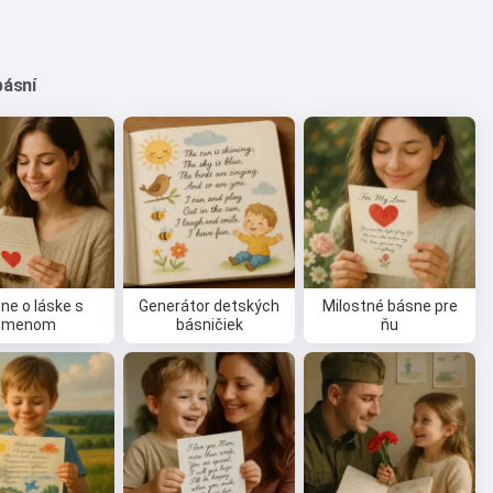
básní
ne o láske s
Generátor detských
Milostné básne pre
menom
básničiek
ňu