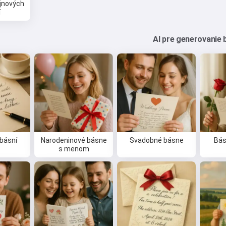
jnových
í
AI pre generovanie 
básní
Narodeninové básne
Svadobné básne
Bás
s menom