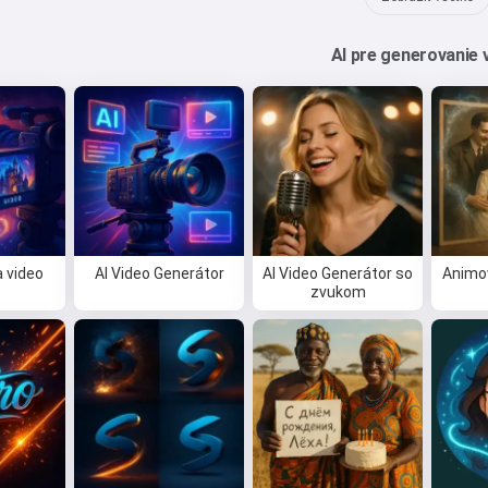
AI pre generovanie 
a video
AI Video Generátor
AI Video Generátor so
Animov
zvukom