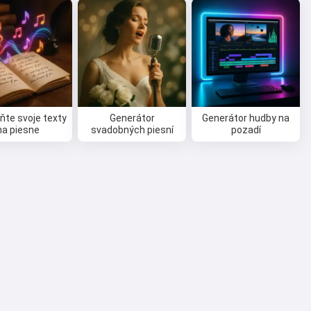
te svoje texty
Generátor
Generátor hudby na
na piesne
svadobných piesní
pozadí