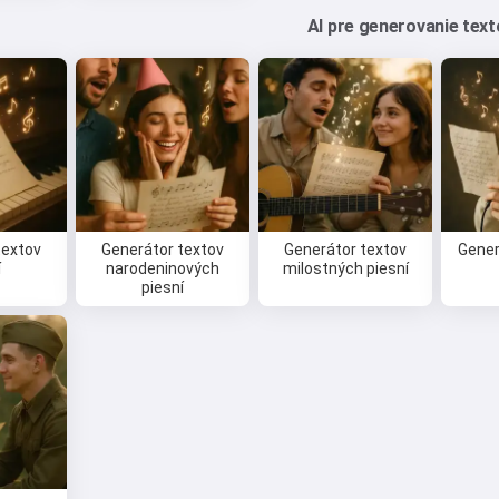
Ahoj 👋
AI pre generovanie text
Viem vytvárať piesne, písať básne a
gratulácie 🥰
Vyskúšať
Súhlasím s:
Zmluvné podmienky
,
textov
Generátor textov
Generátor textov
Gener
Zásady ochrany osobných údajov
,
í
narodeninových
milostných piesní
Zásady vrátenia peňazí
piesní