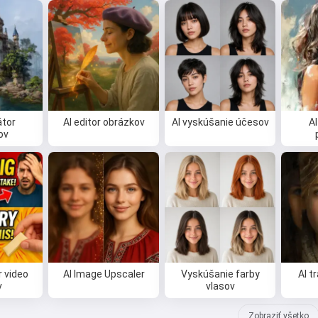
átor
AI editor obrázkov
AI vyskúšanie účesov
AI
ov
r video
AI Image Upscaler
Vyskúšanie farby
AI t
v
vlasov
Zobraziť všetko