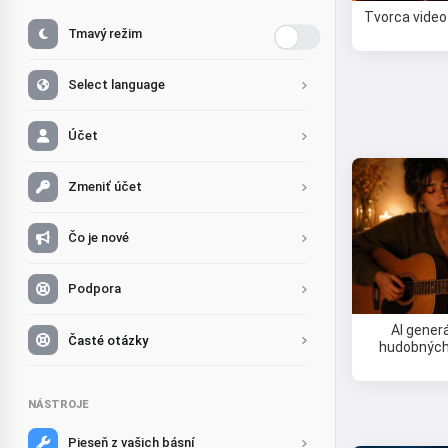
Tvorca video
Tmavý režim
Select language
Účet
Zmeniť účet
Čo je nové
Podpora
AI gener
Časté otázky
hudobných 
NÁSTROJE
Pieseň z vašich básní