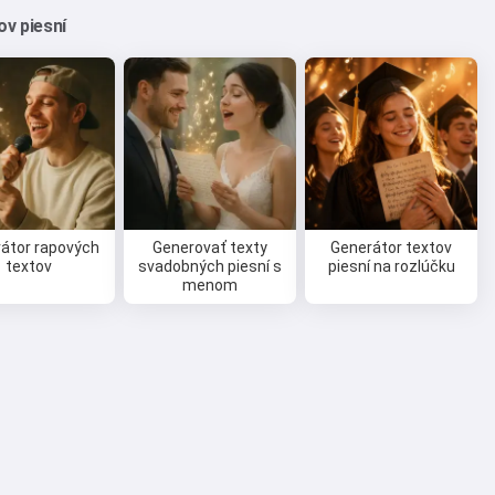
ov piesní
átor rapových
Generovať texty
Generátor textov
textov
svadobných piesní s
piesní na rozlúčku
menom