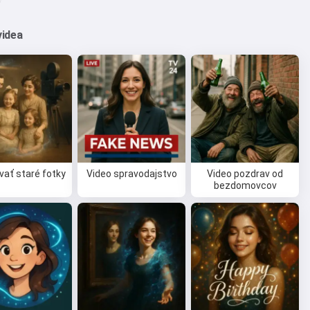
videa
ať staré fotky
Video spravodajstvo
Video pozdrav od
bezdomovcov