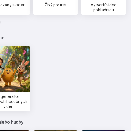
ovaný avatar
Živý portrét
Vytvoriť video
pohľadnicu
sne
 generátor
ých hudobných
videí
alebo hudby