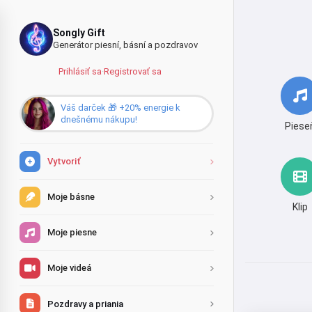
Songly Gift
Generátor piesní, básní a pozdravov
Prihlásiť sa
·
Registrovať sa
Váš darček 🎁 +20% energie k
dnešnému nákupu!
Piese
Vytvoriť
Moje básne
Klip
Moje piesne
Moje videá
Pozdravy a priania