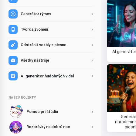
Generátor rýmov
Tvorca zvonení
Odstrániť vokály z piesne
AI generátor
Všetky nástroje
AI generátor hudobných videí
NAŠE PROJEKTY
Pomoc pri štúdiu
Generá
narodenin
Rozprávky na dobrú noc
piesn