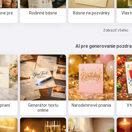
sne pre
Rodinné básne
Básne na pozvánky
Vlas
Zobraziť všetko
AI pre generovanie pozdrav
prianí
Generátor textu
Narodeninové priania
Vt
online