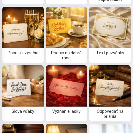
Priania k výročiu
Priania na dobré
Text pozvánky
ráno
Slová vďaky
Vyznanie lásky
Odpovedať na
priania