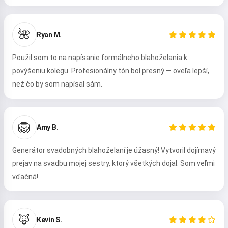
🌺
Ryan M.
Použil som to na napísanie formálneho blahoželania k
povýšeniu kolegu. Profesionálny tón bol presný — oveľa lepší,
než čo by som napísal sám.
Ahoj 👋
🦁
Viem vytvárať piesne, písať básne a
Amy B.
gratulácie 🥰
Generátor svadobných blahoželaní je úžasný! Vytvoril dojímavý
prejav na svadbu mojej sestry, ktorý všetkých dojal. Som veľmi
vďačná!
Vyskúšať
🦊
Kevin S.
Súhlasím s:
Zmluvné podmienky
,