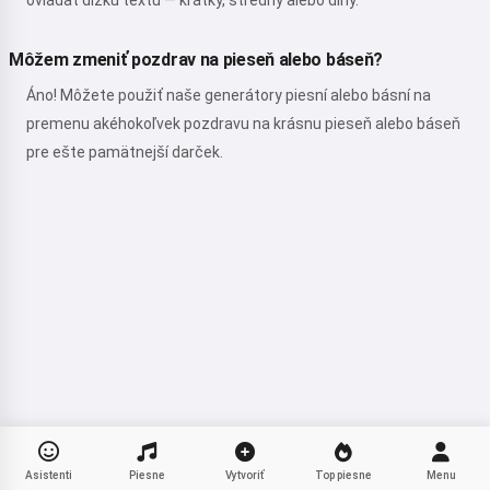
ovládať dĺžku textu — krátky, stredný alebo dlhý.
Môžem zmeniť pozdrav na pieseň alebo báseň?
Áno! Môžete použiť naše generátory piesní alebo básní na
premenu akéhokoľvek pozdravu na krásnu pieseň alebo báseň
pre ešte pamätnejší darček.
Asistenti
Piesne
Vytvoriť
Top piesne
Menu