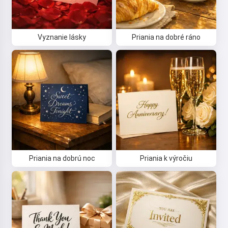
Vyznanie lásky
Priania na dobré ráno
Priania na dobrú noc
Priania k výročiu