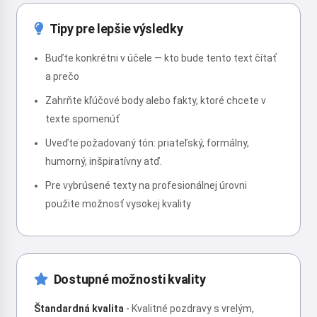
Tipy pre lepšie výsledky
Buďte konkrétni v účele — kto bude tento text čítať
a prečo
Zahrňte kľúčové body alebo fakty, ktoré chcete v
texte spomenúť
Uveďte požadovaný tón: priateľský, formálny,
humorný, inšpiratívny atď.
Pre vybrúsené texty na profesionálnej úrovni
použite možnosť vysokej kvality
Dostupné možnosti kvality
Štandardná kvalita
-
Kvalitné pozdravy s vrelým,