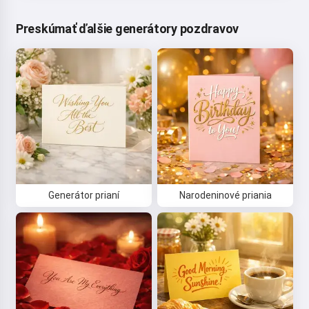
Preskúmať ďalšie generátory pozdravov
Generátor prianí
Narodeninové priania