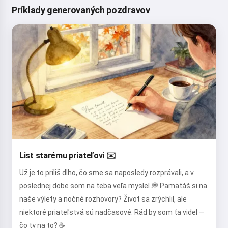
Príklady generovaných pozdravov
List starému priateľovi ✉️
Už je to príliš dlho, čo sme sa naposledy rozprávali, a v
poslednej dobe som na teba veľa myslel 💭 Pamätáš si na
naše výlety a nočné rozhovory? Život sa zrýchlil, ale
niektoré priateľstvá sú nadčasové. Rád by som ťa videl —
čo ty na to? ☕