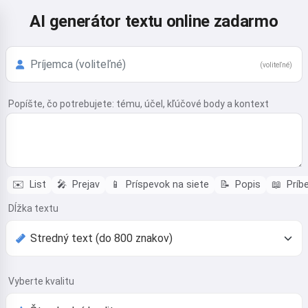
AI generátor textu online zadarmo
(voliteľné)
Popíšte, čo potrebujete: tému, účel, kľúčové body a kontext
✉️
List
🎤
Prejav
📱
Príspevok na siete
📝
Popis
📖
Príb
Dĺžka textu
Vyberte kvalitu