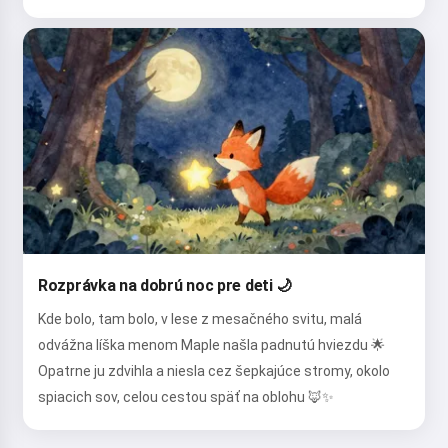
Rozprávka na dobrú noc pre deti 🌙
Kde bolo, tam bolo, v lese z mesačného svitu, malá
odvážna líška menom Maple našla padnutú hviezdu 🌟
Opatrne ju zdvihla a niesla cez šepkajúce stromy, okolo
spiacich sov, celou cestou späť na oblohu 🦊✨