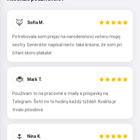
🦊
Sofia M.
Potrebovala som prejav na narodeninovú večeru mojej
sestry. Generátor napísal niečo také krásne, že som pri
čítaní skoro plakala!
🐞
Mark T.
Používam to na pracovné e-maily a príspevky na
Telegram. Šetrí mi to hodiny každý týždeň. Kvalita je
trvalo pôsobivá.
🌷
Nina K.