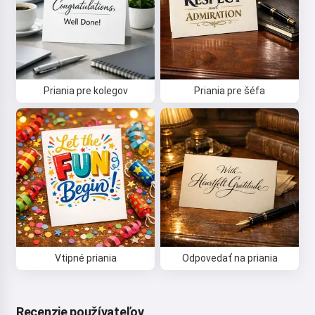
Priania pre kolegov
Priania pre šéfa
Ahoj 👋
Viem vytvárať piesne, písať básne a
gratulácie 🥰
Vyskúšať
Súhlasím s:
Zmluvné podmienky
,
Vtipné priania
Odpovedať na priania
Zásady ochrany osobných údajov
,
Zásady vrátenia peňazí
Recenzie používateľov