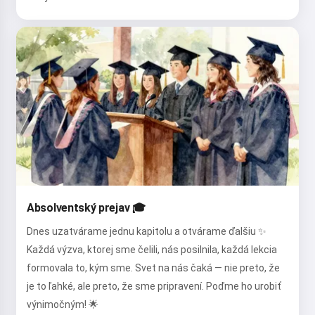
Absolventský prejav 🎓
Dnes uzatvárame jednu kapitolu a otvárame ďalšiu ✨
Každá výzva, ktorej sme čelili, nás posilnila, každá lekcia
formovala to, kým sme. Svet na nás čaká — nie preto, že
je to ľahké, ale preto, že sme pripravení. Poďme ho urobiť
výnimočným! 🌟