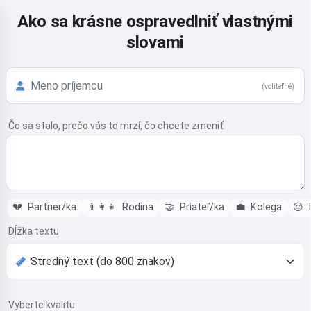
Ako sa krásne ospravedlniť vlastnými
slovami
(voliteľné)
Čo sa stalo, prečo vás to mrzí, čo chcete zmeniť
💔
Partner/ka
👨‍👩‍👧
Rodina
🤝
Priateľ/ka
💼
Kolega
😔
Dĺžka textu
Vyberte kvalitu