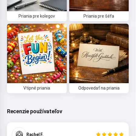
Viem vytvárať piesne, písať básne a
gratulácie 🥰
Priania pre kolegov
Priania pre šéfa
Vyskúšať
Súhlasím s:
Zmluvné podmienky
,
Zásady ochrany osobných údajov
,
Zásady vrátenia peňazí
Vtipné priania
Odpovedať na priania
Recenzie používateľov
🥝
Rachel F.