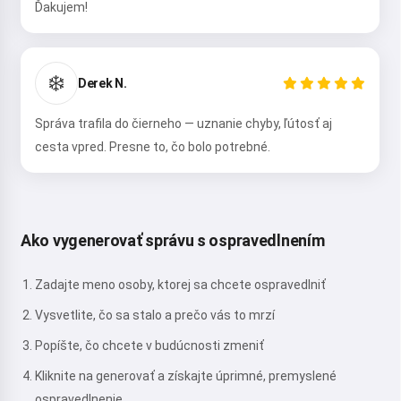
Ďakujem!
❄️
Derek N.
Správa trafila do čierneho — uznanie chyby, ľútosť aj
cesta vpred. Presne to, čo bolo potrebné.
Ako vygenerovať správu s ospravedlnením
Zadajte meno osoby, ktorej sa chcete ospravedlniť
Vysvetlite, čo sa stalo a prečo vás to mrzí
Popíšte, čo chcete v budúcnosti zmeniť
Kliknite na generovať a získajte úprimné, premyslené
ospravedlnenie