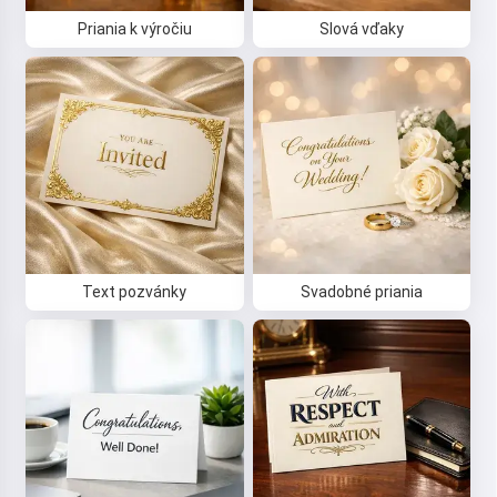
Priania k výročiu
Slová vďaky
Text pozvánky
Svadobné priania
Ahoj 👋