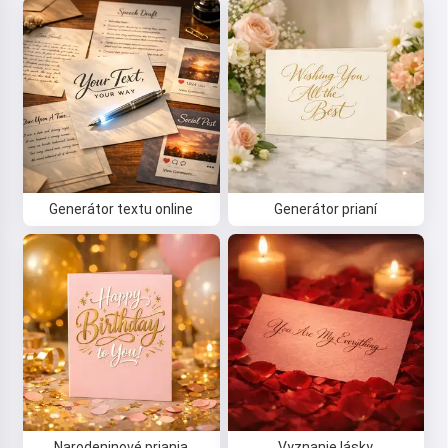
Generátor textu online
Generátor prianí
Narodeninové priania
Vyznanie lásky