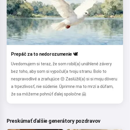
Prepáč za to nedorozumenie 🕊️
Uvedomujem si teraz, že som robil(a) unáhlené závery
bez toho, aby som si vypočul(a tvoju stranu. Bolo to
nespravodlivé a zraňujúce 😔 Zaslúžil(a) si si moju dôveru
a trpezlivosť, nie súdenie. Úprimne ma to mrzí a dúfam,
že sa môžeme pohnúť ďalej spoločne 🤗
Preskúmať ďalšie generátory pozdravov