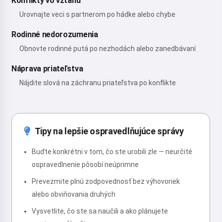
Konflikty vo vzťahu
Urovnajte veci s partnerom po hádke alebo chybe
Rodinné nedorozumenia
Obnovte rodinné putá po nezhodách alebo zanedbávaní
Náprava priateľstva
Nájdite slová na záchranu priateľstva po konflikte
Tipy na lepšie ospravedlňujúce správy
Buďte konkrétni v tom, čo ste urobili zle — neurčité
ospravedlnenie pôsobí neúprimne
Prevezmite plnú zodpovednosť bez výhovoriek
alebo obviňovania druhých
Vysvetlite, čo ste sa naučili a ako plánujete