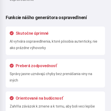
Funkcie nášho generátora ospravedlnení
Skutočne úprimné
AI vytvára ospravedlnenia, ktoré pôsobia autenticky, nie
ako prázdne výhovorky
Preberá zodpovednosť
Správy jasne uznávajú chyby bez prenášania viny na
iných
Orientované na budúcnosť
Zahŕňa záväzok k zmene a k tomu, aby boli veci lepšie