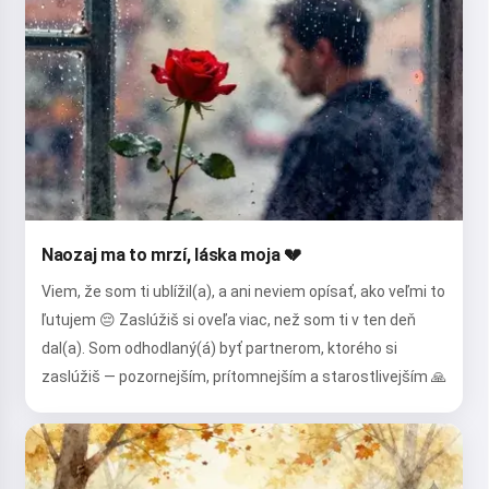
Naozaj ma to mrzí, láska moja 💔
Viem, že som ti ublížil(a), a ani neviem opísať, ako veľmi to
ľutujem 😔 Zaslúžiš si oveľa viac, než som ti v ten deň
dal(a). Som odhodlaný(á) byť partnerom, ktorého si
zaslúžiš — pozornejším, prítomnejším a starostlivejším 🙏