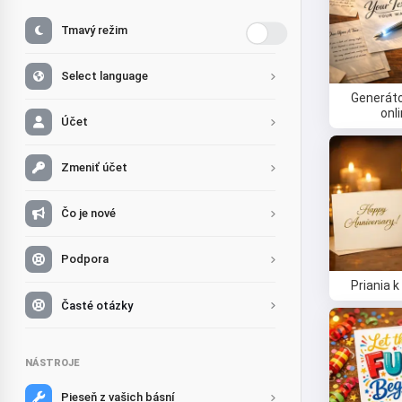
Tmavý režim
Select language
Generáto
onl
Účet
Zmeniť účet
Čo je nové
Podpora
Priania k
Časté otázky
NÁSTROJE
Pieseň z vašich básní