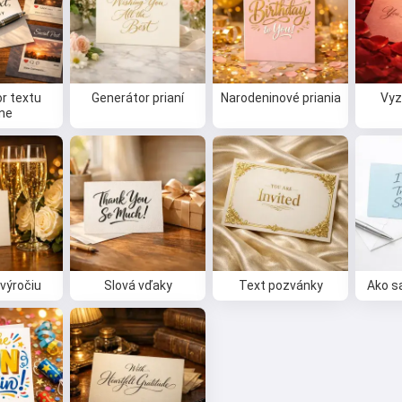
r textu
Generátor prianí
Narodeninové priania
Vyz
ine
 výročiu
Slová vďaky
Text pozvánky
Ako s