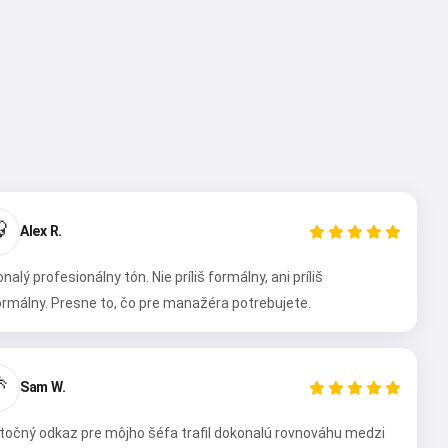

Alex R.
nalý profesionálny tón. Nie príliš formálny, ani príliš
rmálny. Presne to, čo pre manažéra potrebujete.

Sam W.
točný odkaz pre môjho šéfa trafil dokonalú rovnováhu medzi