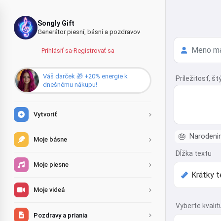
Songly Gift
Generátor piesní, básní a pozdravov
Prihlásiť sa
·
Registrovať sa
Váš darček 🎁 +20% energie k
Príležitosť, št
dnešnému nákupu!
Vytvoriť
🎂
Narodeni
Moje básne
Dĺžka textu
Moje piesne
Moje videá
Vyberte kvalit
Pozdravy a priania