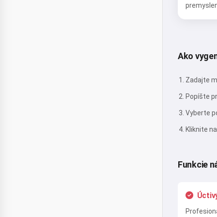
premyslen
Ako vygen
Zadajte m
Popíšte pr
Vyberte p
Kliknite n
Funkcie n
Úctiv
Profesioná