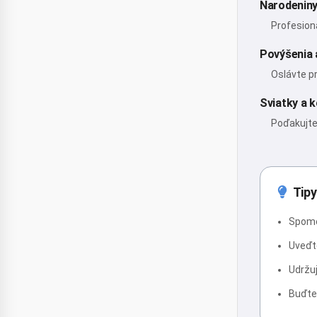
Narodeniny
Profesioná
Povýšenia 
Oslávte p
Sviatky a 
Poďakujte
Tipy
Spome
Uveďte
Udržu
Buďte 