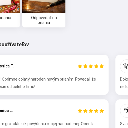
priania
Odpovedať na
priania
používateľov

ssica T.
ol úprimne dojatý narodeninovým prianím. Povedal, že
Doko
pšie od celého tímu!
nefo
Ahoj 👋
Viem vytvárať piesne, písať básne a
gratulácie 🥰

nica L.
om gratuláciu k povýšeniu mojej nadriadenej. Ocenila
Svia