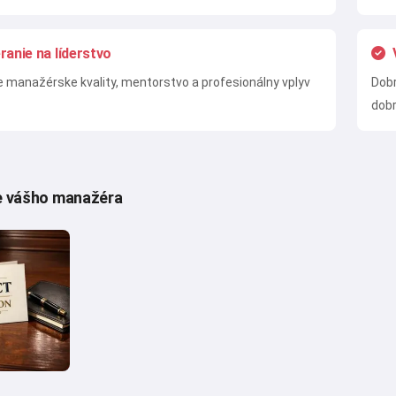
anie na líderstvo
e manažérske kvality, mentorstvo a profesionálny vplyv
Dobr
dob
e vášho manažéra