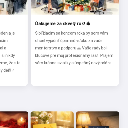

Ďakujeme za skvelý rok! 🎄
denia je
S blížiacim sa koncom roka by som vám
aším
chcel vyjadriť úprimnú vďaku za vaše
al a
mentorstvo a podporu 🙏 Vaše rady boli
 si nikdy
kľúčové pre môj profesionálny rast. Prajem
eme, že ste
vám krásne sviatky a úspešný nový rok! ✨
dý deň! ⭐