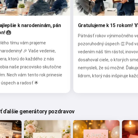
ajlepšie k narodeninám, pán
Gratulujeme k 15 rokom! 
n! 🎂
Pätnásť rokov výnimočného ve
lého tímu vám prajeme
pozoruhodný úspech 👏 Pod v
narodeniny! 🎉 Vaše vedenie,
vedením náš tím rástol, inovov
vera, ktorú do každého z nás
dosahoval ciele, o ktorých sme
 robia naše pracovisko skutočne
nemysleli, že sú možné. Ďakuj
m. Nech vám tento rok prinesie
lídrom, ktorý nás inšpiruje kaž
 úspech a radosť 🌟
 ďalšie generátory pozdravov