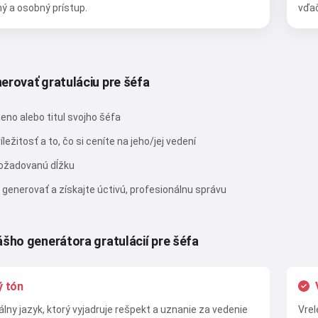
ý a osobný prístup.
vďač
Vyskúšať
Súhlasím s:
Zmluvné podmienky
,
erovať gratuláciu pre šéfa
Zásady ochrany osobných údajov
,
Zásady vrátenia peňazí
eno alebo titul svojho šéfa
íležitosť a to, čo si ceníte na jeho/jej vedení
ožadovanú dĺžku
a generovať a získajte úctivú, profesionálnu správu
ášho generátora gratulácií pre šéfa
ý tón
lny jazyk, ktorý vyjadruje rešpekt a uznanie za vedenie
Vrel