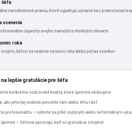
 šéfa
lne narodeninové priania, ktoré vyjadrujú uznanie bez prekročenia hra
a ocenenia
rofesionálne úspechy svojho manažéra vhodnými slovami
koniec roka
 svojmu šéfovi za vedenie na konci roka alebo počas sviatkov
 na lepšie gratulácie pre šéfa
ňte konkrétne vodcovské kvality, ktoré úprimne obdivujete
, ako jeho/jej vedenie pomohlo vám alebo tímu rásť
jte profesionalitu — vyhnite sa príliš osobným alebo neformálnym výr
úprimní — šéfovia spoznajú, keď sú gratulácie strojené