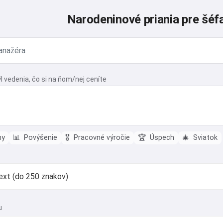
Narodeninové priania pre šéf
ýl vedenia, čo si na ňom/nej ceníte
ny
📊
Povýšenie
🎖️
Pracovné výročie
🏆
Úspech
🎄
Sviatok
u