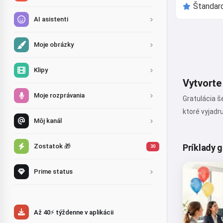
AI asistenti
Moje obrázky
Klipy
Vytvorte 
Moje rozprávania
Gratulácia š
ktoré vyjadr
Môj kanál
Zostatok 🎁
Príklady 
30
Prime status
Až 40⚡ týždenne v aplikácii