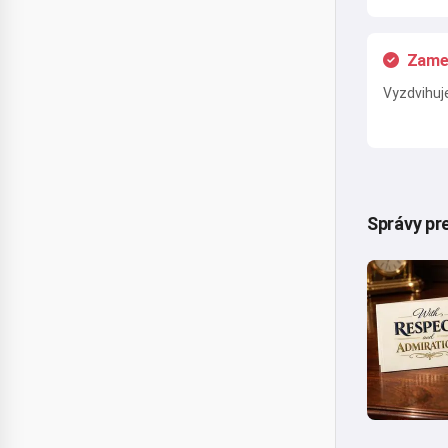
Zamer
Vyzdvihuj
Správy pr