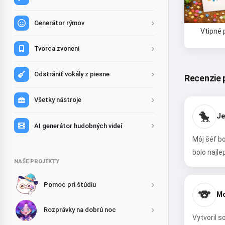
Generátor rýmov
Vtipné 
Tvorca zvonení
Odstrániť vokály z piesne
Recenzie 
Všetky nástroje
🐤
Je
AI generátor hudobných videí
Môj šéf b
bolo najle
NAŠE PROJEKTY
Pomoc pri štúdiu
🐨
Mo
Rozprávky na dobrú noc
Vytvoril s