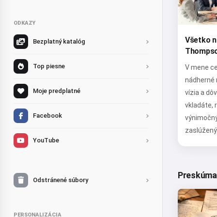
ODKAZY
Všetko n
Bezplatný katalóg
Thompso
Top piesne
V mene ce
nádherné 
Moje predplatné
vízia a dô
vkladáte,
Facebook
výnimočný
zaslúžený
YouTube
Preskúmať
Odstránené súbory
PERSONALIZÁCIA