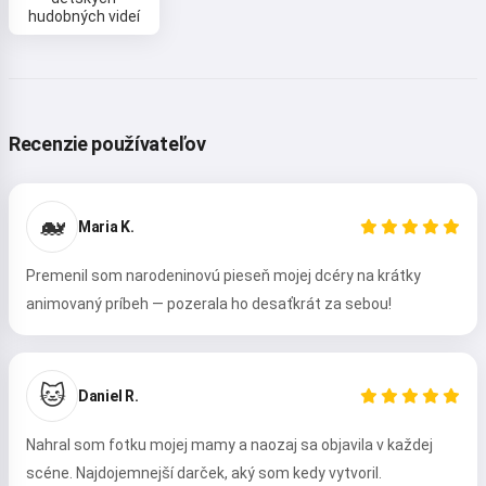
hudobných videí
Recenzie používateľov
🐋
Maria K.
Premenil som narodeninovú pieseň mojej dcéry na krátky
animovaný príbeh — pozerala ho desaťkrát za sebou!
🐱
Daniel R.
Nahral som fotku mojej mamy a naozaj sa objavila v každej
scéne. Najdojemnejší darček, aký som kedy vytvoril.