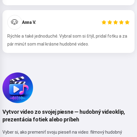
🐶
Anna V.
Rýchle a také jednoduché. Vybral som si štýl, pridal fotku a za
pár minút som mal krásne hudobné video.
Ahoj 👋
Viem vytvárať piesne, písať básne a
gratulácie 🥰
Vyskúšať
Vytvor video zo svojej piesne — hudobný videoklip,
prezentácia fotiek alebo príbeh
Súhlasím s:
Zmluvné podmienky
,
Zásady ochrany osobných údajov
,
Vyber si, ako premeniť svoju pieseň na video: filmový hudobný
Zásady vrátenia peňazí