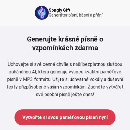
Songly Gift
Generátor písní, básní a přání
Generujte krásné písně o
vzpomínkách zdarma
Uchovejte si své cenné chvíle s naší bezplatnou službou
poháněnou AI, která generuje vysoce kvalitní paměťové
písně v MP3 formátu. Užijte si úchvatné vokály a duševní
texty přizpůsobené vašim vzpomínkám. Začněte vytvářet
své osobní písně ještě dnes!
Vytvořte si svou paměťovou píseň nyní