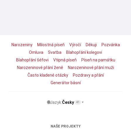
Narozeniny
Milostná píseň
Výročí
Děkuji
Pozvánka
Omluva
Svatba
Blahopřání kolegovi
Blahopřání šéfovi
Vtipná píseň
Píseň na památku
Narozeninové přání ženě
Narozeninové přání muži
Často kladené otázky
Pozdravy a přání
Generátor básní
🌐
Jazyk:
Česky
41
▾
NAŠE PROJEKTY