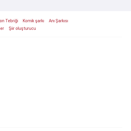
on Tebriği
Komik şarkı
Anı Şarkısı
ler
Şiir oluşturucu