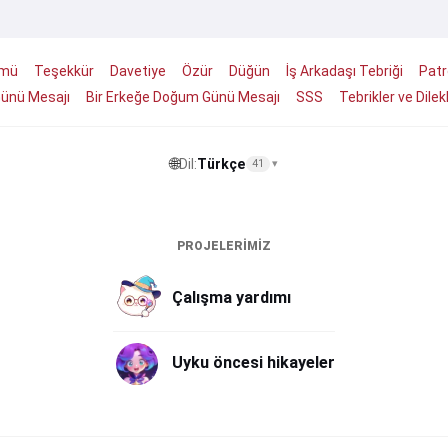
ümü
Teşekkür
Davetiye
Özür
Düğün
İş Arkadaşı Tebriği
Patr
Günü Mesajı
Bir Erkeğe Doğum Günü Mesajı
SSS
Tebrikler ve Dilek
🌐
Dil:
Türkçe
41
▾
PROJELERIMIZ
Çalışma yardımı
Uyku öncesi hikayeler