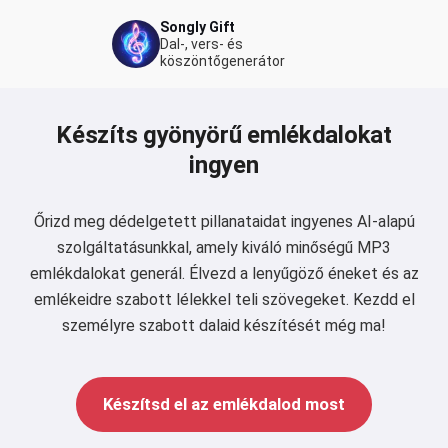
Songly Gift
Dal-, vers- és
köszöntőgenerátor
Készíts gyönyörű emlékdalokat
ingyen
Őrizd meg dédelgetett pillanataidat ingyenes AI-alapú
szolgáltatásunkkal, amely kiváló minőségű MP3
emlékdalokat generál. Élvezd a lenyűgöző éneket és az
emlékeidre szabott lélekkel teli szövegeket. Kezdd el
személyre szabott dalaid készítését még ma!
Készítsd el az emlékdalod most