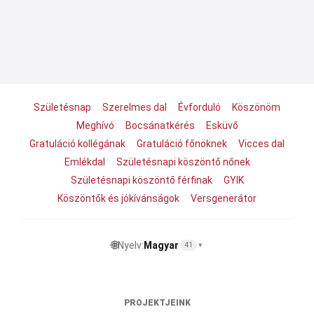
Születésnap
Szerelmes dal
Évforduló
Köszönöm
Meghívó
Bocsánatkérés
Esküvő
Gratuláció kollégának
Gratuláció főnöknek
Vicces dal
Emlékdal
Születésnapi köszöntő nőnek
Születésnapi köszöntő férfinak
GYIK
Köszöntők és jókívánságok
Versgenerátor
🌐
Nyelv:
Magyar
41
▾
PROJEKTJEINK