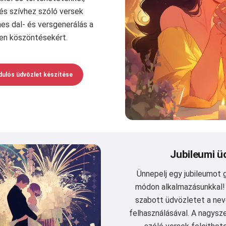
és szívhez szóló versek
es dal- és versgenerálás a
len köszöntésekért.
rdulós üdvözlet készítése
Jubileumi ü
Ünnepelj egy jubileumot 
módon alkalmazásunkkal!
szabott üdvözletet a nev
felhasználásával. A nagysz