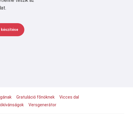
etlenné teszik az
at.
t készítése
égának
Gratuláció főnöknek
Vicces dal
jókívánságok
Versgenerátor