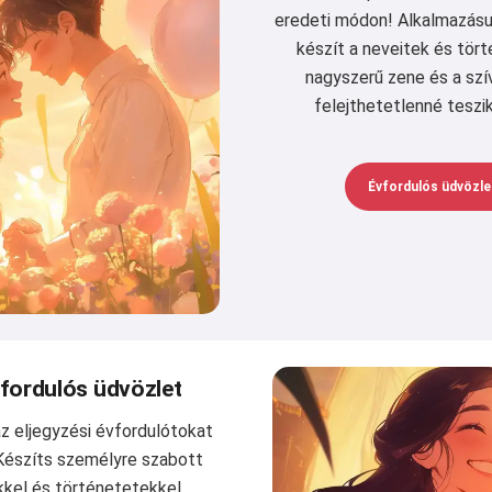
eredeti módon! Alkalmazásu
készít a neveitek és tört
nagyszerű zene és a szí
felejthetetlenné teszi
Évfordulós üdvözle
vfordulós üdvözlet
z eljegyzési évfordulótokat
Készíts személyre szabott
kel és történetetekkel,