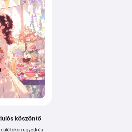
rdulós köszöntő
rdulótokon egyedi és