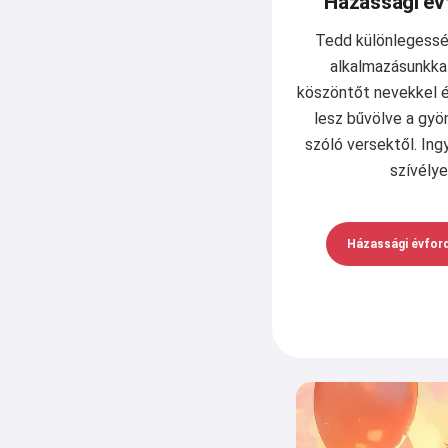
Házassági év
Tedd különlegessé
alkalmazásunkkal
köszöntőt nevekkel és
lesz bűvölve a gyö
szóló versektől. Ing
szívély
Házassági évfor