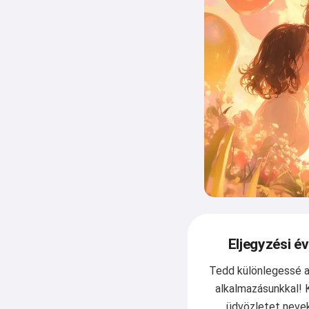
Eljegyzési é
Tedd különlegessé a
alkalmazásunkkal! 
üdvözletet nevek