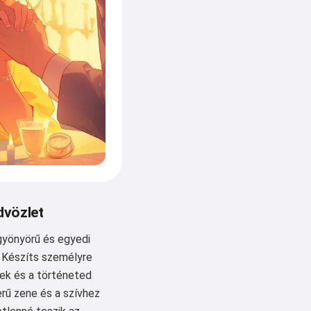
dvözlet
gyönyörű és egyedi
 Készíts személyre
ek és a történeted
erű zene és a szívhez