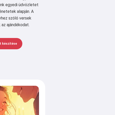
nk egyedi üdvözletet
énetetek alapján. A
vhez szóló versek
k az ajándékodat.
t készítése