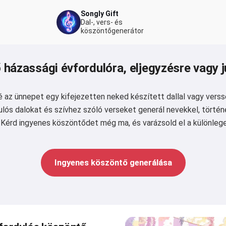
Songly Gift
Dal-, vers- és
köszöntőgenerátor
házassági évfordulóra, eljegyzésre vagy 
 az ünnepet egy kifejezetten neked készített dallal vagy verss
lós dalokat és szívhez szóló verseket generál nevekkel, törté
 Kérd ingyenes köszöntődet még ma, és varázsold el a különleg
Ingyenes köszöntő generálása