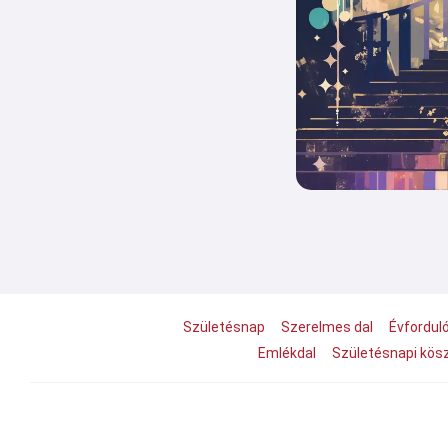
Születésnap
Szerelmes dal
Évfordul
Emlékdal
Születésnapi kös