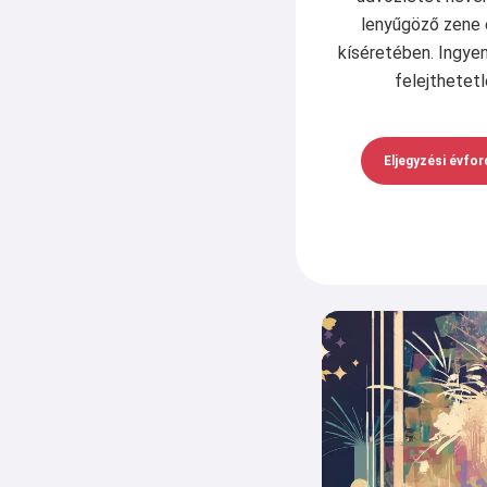
lenyűgöző zene 
kíséretében. Ingyen
felejthetet
Eljegyzési évfo