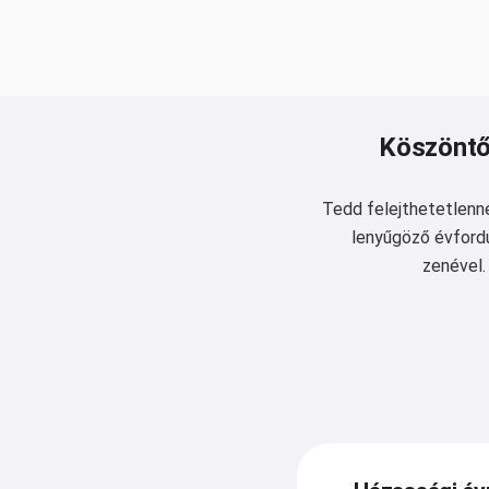
Köszöntő 
Tedd felejthetetlenné
lenyűgöző évfordu
zenével.