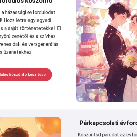
fordulós köszöntő
 a házassági évfordulódat
! Hozz létre egy egyedi
 a saját történetetekkel. El
nyörű zenétől és a szívhez
yenes dal- és versgenerálás
es üzenetekhez.
dulós köszöntő készítése
Párkapcsolati évfo
Köszöntsd párodat az évfo