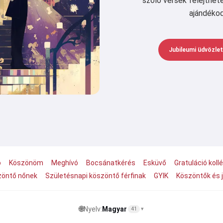
szóló versek felejthet
ajándékod
Jubileumi üdvözle
ó
Köszönöm
Meghívó
Bocsánatkérés
Esküvő
Gratuláció koll
zöntő nőnek
Születésnapi köszöntő férfinak
GYIK
Köszöntők és 
🌐
Nyelv:
Magyar
41
▾