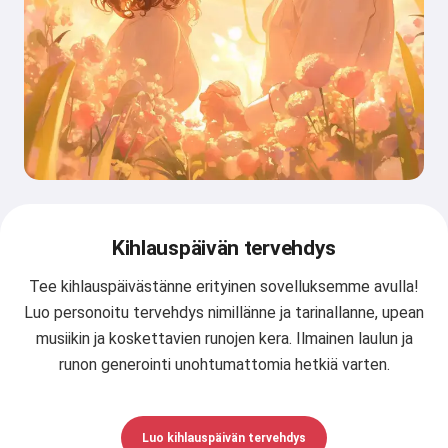
Kihlauspäivän tervehdys
Tee kihlauspäivästänne erityinen sovelluksemme avulla!
Luo personoitu tervehdys nimillänne ja tarinallanne, upean
musiikin ja koskettavien runojen kera. Ilmainen laulun ja
runon generointi unohtumattomia hetkiä varten.
Luo kihlauspäivän tervehdys