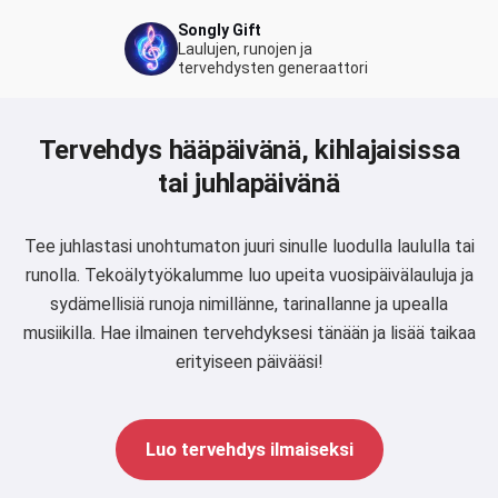
Songly Gift
Laulujen, runojen ja
tervehdysten generaattori
Tervehdys hääpäivänä, kihlajaisissa
tai juhlapäivänä
Tee juhlastasi unohtumaton juuri sinulle luodulla laululla tai
runolla. Tekoälytyökalumme luo upeita vuosipäivälauluja ja
sydämellisiä runoja nimillänne, tarinallanne ja upealla
musiikilla. Hae ilmainen tervehdyksesi tänään ja lisää taikaa
erityiseen päivääsi!
Luo tervehdys ilmaiseksi