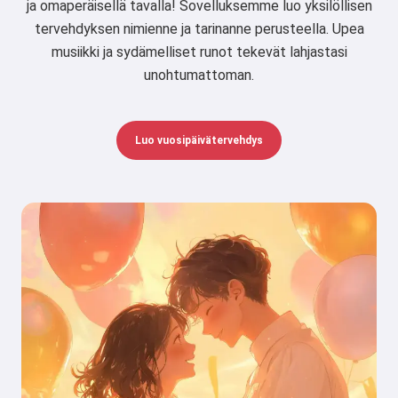
ja omaperäisellä tavalla! Sovelluksemme luo yksilöllisen
tervehdyksen nimienne ja tarinanne perusteella. Upea
musiikki ja sydämelliset runot tekevät lahjastasi
unohtumattoman.
Luo vuosipäivätervehdys