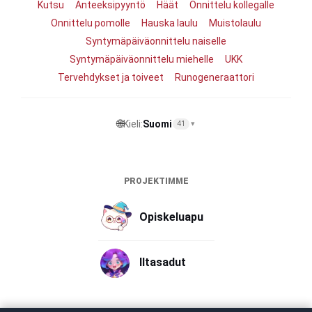
Kutsu
Anteeksipyyntö
Häät
Onnittelu kollegalle
Onnittelu pomolle
Hauska laulu
Muistolaulu
Syntymäpäiväonnittelu naiselle
Syntymäpäiväonnittelu miehelle
UKK
Tervehdykset ja toiveet
Runogeneraattori
🌐
Kieli:
Suomi
41
▾
PROJEKTIMME
Opiskeluapu
Iltasadut