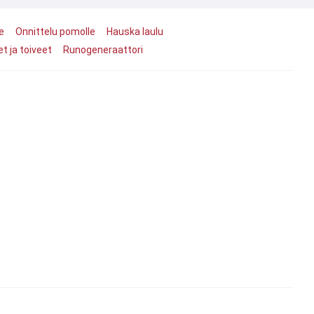
e
Onnittelu pomolle
Hauska laulu
t ja toiveet
Runogeneraattori