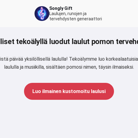
Songly Gift
Laulujen, runojen ja
tervehdysten generaattori
lliset tekoälyllä luodut laulut pomon terveh
istä päivää yksilöllisellä laululla! Tekoälymme luo korkealaatuisia
laululla ja musiikilla, sisältäen pomosi nimen, täysin ilmaiseksi.
Luo ilmainen kustomoitu laulusi