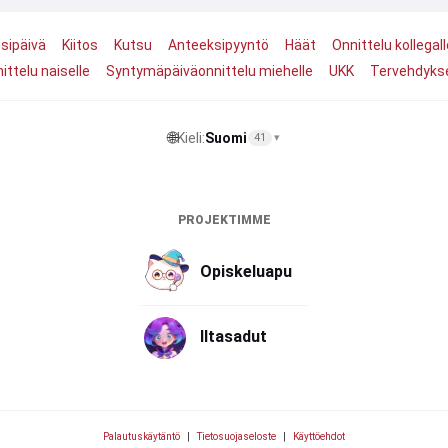
sipäivä
Kiitos
Kutsu
Anteeksipyyntö
Häät
Onnittelu kollegall
ttelu naiselle
Syntymäpäiväonnittelu miehelle
UKK
Tervehdykse
🌐
Kieli:
Suomi
41
▾
PROJEKTIMME
Opiskeluapu
Iltasadut
Palautuskäytäntö
|
Tietosuojaseloste
|
Käyttöehdot