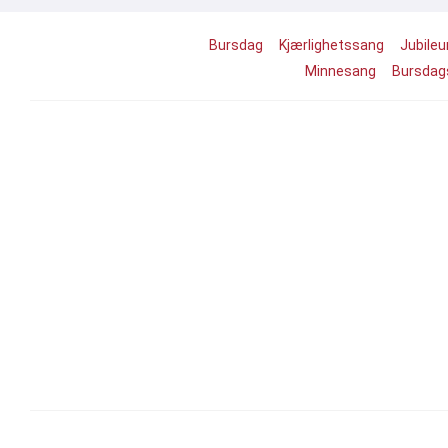
Bursdag
Kjærlighetssang
Jubile
Minnesang
Bursdags