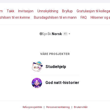
um
Takk
Invitasjon
Unnskyldning
Bryllup
Gratulasjon til kolleg
hilsen til en kvinne
Bursdagshilsen til en mann
FAQ
Hilsener og 
🌐
Språk:
Norsk
41
▾
VÅRE PROSJEKTER
Studiehjelp
God natt-historier
Refusjonspolitikk
|
Personvernerklæring
|
Brukervilkår