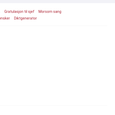
a
Gratulasjon til sjef
Morsom sang
ønsker
Diktgenerator