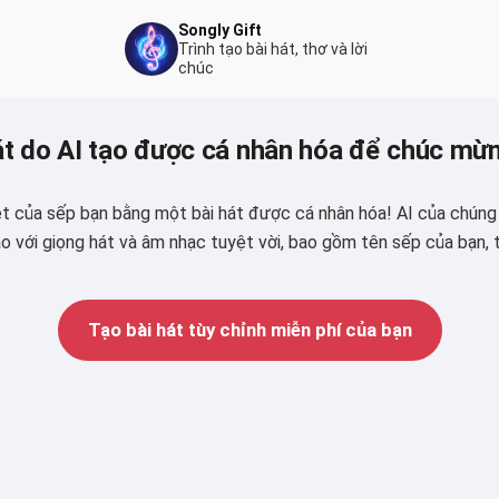
Songly Gift
Trình tạo bài hát, thơ và lời
chúc
át do AI tạo được cá nhân hóa để chúc mừ
t của sếp bạn bằng một bài hát được cá nhân hóa! AI của chúng t
 với giọng hát và âm nhạc tuyệt vời, bao gồm tên sếp của bạn, t
Tạo bài hát tùy chỉnh miễn phí của bạn