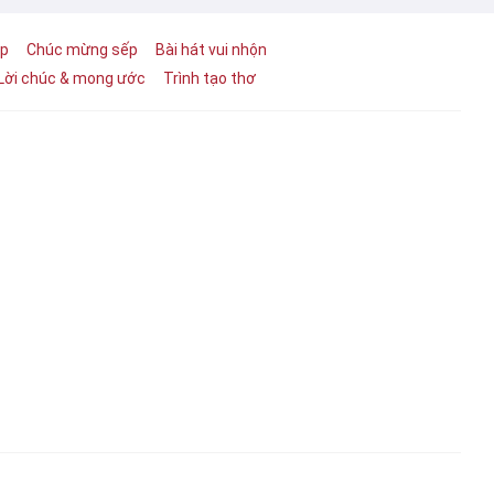
ệp
Chúc mừng sếp
Bài hát vui nhộn
Lời chúc & mong ước
Trình tạo thơ