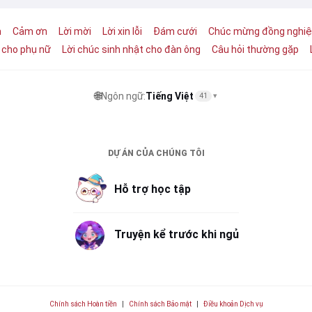
m
Cảm ơn
Lời mời
Lời xin lỗi
Đám cưới
Chúc mừng đồng nghi
t cho phụ nữ
Lời chúc sinh nhật cho đàn ông
Câu hỏi thường gặp
🌐
Ngôn ngữ:
Tiếng Việt
41
▾
DỰ ÁN CỦA CHÚNG TÔI
Hỗ trợ học tập
Truyện kể trước khi ngủ
Chính sách Hoàn tiền
|
Chính sách Bảo mật
|
Điều khoản Dịch vụ