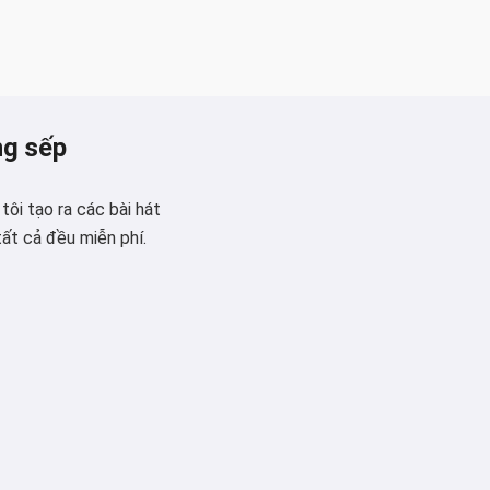
ng sếp
ôi tạo ra các bài hát
ất cả đều miễn phí.