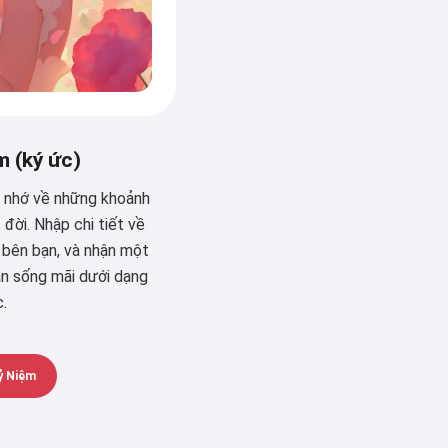
m (ký ức)
n nhớ về những khoảnh
đời. Nhập chi tiết về
 bên bạn, và nhận một
ạn sống mãi dưới dạng
.
ỷ Niệm