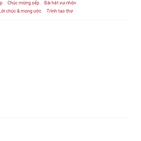
ệp
Chúc mừng sếp
Bài hát vui nhộn
Lời chúc & mong ước
Trình tạo thơ