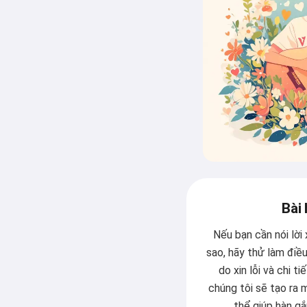
Bài 
Nếu bạn cần nói lời 
sao, hãy thử làm điều
do xin lỗi và chi t
chúng tôi sẽ tạo ra
thể giúp hàn gắ