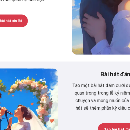
ài hát xin lỗi
Bài hát đá
Tạo một bài hát đám cưới đ
quan trọng trong lễ kỷ niệm
chuyện và mong muốn của b
hát sẽ thêm phần kỳ diệu c
Tạo bài hát đ