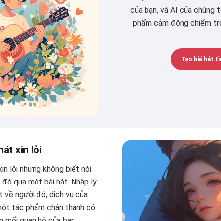
của bạn, và AI của chúng t
phẩm cảm động chiếm trọn
Tạo bài hát tì
hát xin lỗi
xin lỗi nhưng không biết nói
 đó qua một bài hát. Nhập lý
iết về người đó, dịch vụ của
 một tác phẩm chân thành có
n mối quan hệ của bạn.