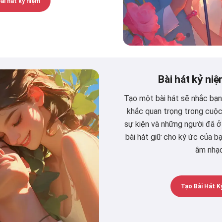
ài hát kỷ niệm
Bài hát kỷ niệ
Tạo một bài hát sẽ nhắc bạ
khắc quan trọng trong cuộc 
sự kiện và những người đã ở
bài hát giữ cho ký ức của b
âm nhạc
Tạo Bài Hát K