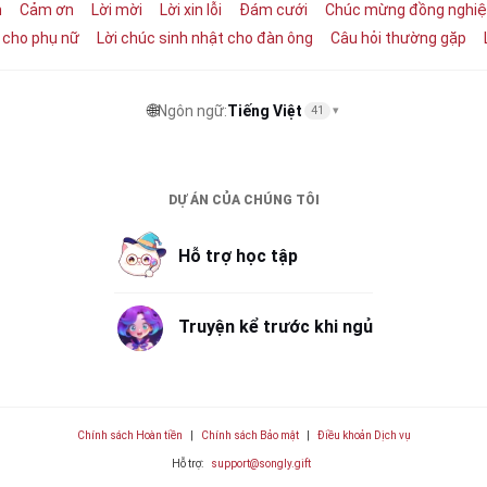
m
Cảm ơn
Lời mời
Lời xin lỗi
Đám cưới
Chúc mừng đồng nghi
t cho phụ nữ
Lời chúc sinh nhật cho đàn ông
Câu hỏi thường gặp
🌐
Ngôn ngữ:
Tiếng Việt
41
▾
DỰ ÁN CỦA CHÚNG TÔI
Hỗ trợ học tập
Truyện kể trước khi ngủ
Chính sách Hoàn tiền
|
Chính sách Bảo mật
|
Điều khoản Dịch vụ
Hỗ trợ:
support@songly.gift