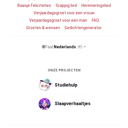
Baasje Felicitaties
Grappig lied
Herinneringslied
Verjaardagsgroet voor een vrouw
Verjaardagsgroet voor een man
FAQ
Groeten & wensen
Gedichtengenerator
🌐
Taal:
Nederlands
41
▾
ONZE PROJECTEN
Studiehulp
Slaapverhaaltjes