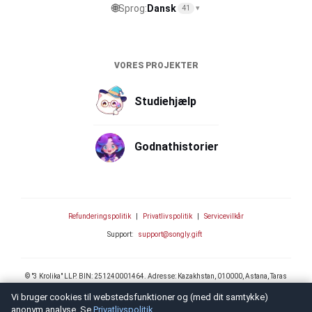
🌐
Sprog:
Dansk
41
▾
VORES PROJEKTER
Studiehjælp
Godnathistorier
Refunderingspolitik
|
Privatlivspolitik
|
Servicevilkår
Support:
support@songly.gift
© "3 Krolika" LLP. BIN: 251240001464. Adresse: Kazakhstan, 010000, Astana, Taras
Shevchenko str. 4/1, n.p. 17. Email: support@songly.gift
Vi bruger cookies til webstedsfunktioner og (med dit samtykke)
anonym analyse. Se
Privatlivspolitik
.