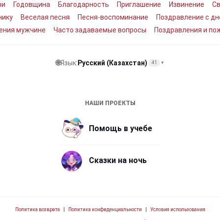
ви
Годовщина
Благодарность
Приглашение
Извинение
С
нику
Веселая песня
Песня-воспоминание
Поздравление с д
ения мужчине
Часто задаваемые вопросы
Поздравления и по
🌐
Язык:
Русский (Казахстан)
41
▾
НАШИ ПРОЕКТЫ
Помощь в учебе
Сказки на ночь
Политика возврата
|
Политика конфиденциальности
|
Условия использования