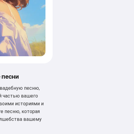
 песни
свадебную песню,
й частью вашего
своими историями и
те песню, которая
олшебства вашему