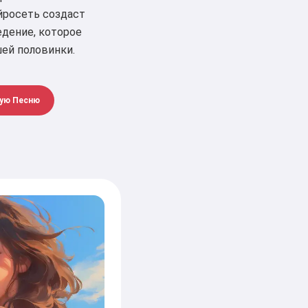
йросеть создаст
едение, которое
ей половинки.
ую Песню