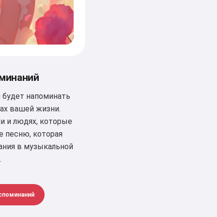
минаний
я будет напоминать
ах вашей жизни.
и и людях, которые
те песню, которая
ания в музыкальной
.
споминаний