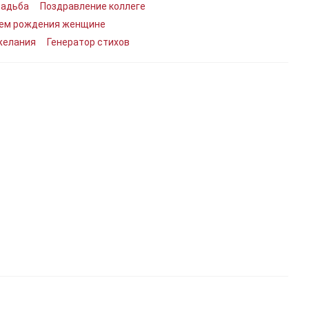
вадьба
Поздравление коллеге
нем рождения женщине
желания
Генератор стихов