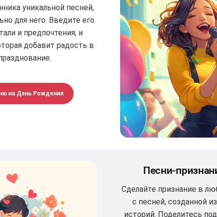
ника уникальной песней,
но для него. Введите его
али и предпочтения, и
оторая добавит радость в
празднование.
ню на День Рождения
Песни-признан
Сделайте признание в л
с песней, созданной и
историй. Поделитесь по