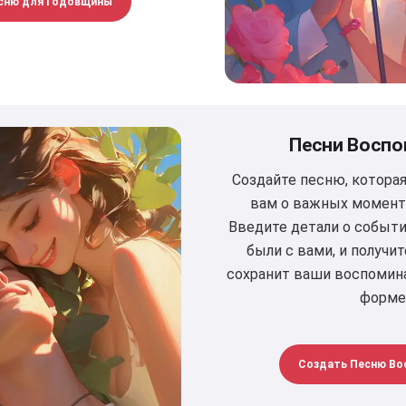
сню для Годовщины
Песни Воспо
Создайте песню, котора
вам о важных момент
Введите детали о событи
были с вами, и получи
сохранит ваши воспомин
форме
Создать Песню Во