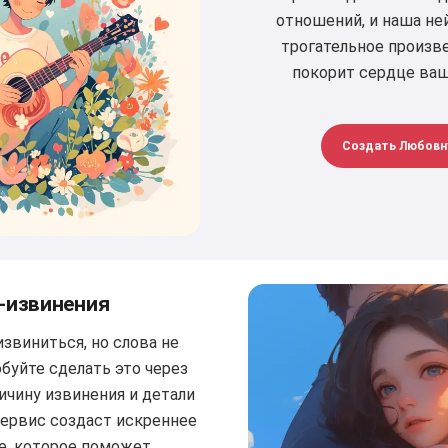
отношений, и наша не
трогательное произв
покорит сердце ваш
Создать Любовн
-извинения
звиниться, но слова не
буйте сделать это через
ичину извинения и детали
сервис создаст искреннее
е, которое поможет