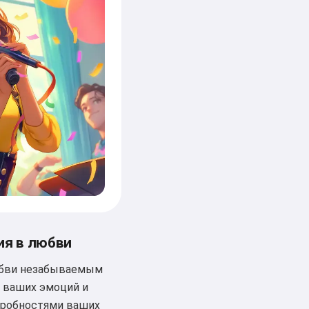
ия в любви
юбви незабываемым
з ваших эмоций и
дробностями ваших