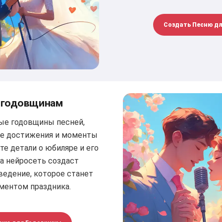
Создать Песню д
к годовщинам
ые годовщины песней,
се достижения и моменты
те детали о юбиляре и его
ша нейросеть создаст
ведение, которое станет
ментом праздника.