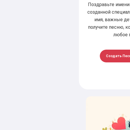
Поздравьте именин
созданной специаль
имя, важные дет
получите песню, к
любое 
Создать Пес