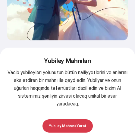
Yubiley Mahnıları
Vacib yubileyləri yolunuzun bütün nailiyyətlərini və anlarını
əks etdirən bir mahnı ilə qeyd edin. Yubilyar və onun
uğurları haqqında təfərrüatları daxil edin və bizim AI
sistemimiz şənliyin zirvəsi olacaq unikal bir əsər
yaradacaq.
Yubiley Mahnısı Yarat