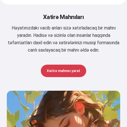
Xatirə Mahnıları
Həyatınızdakı vacib anları sizə xatırladacaq bir mahnı
yaradın. Hadisə və sizinlə olan insanlar haqqında
təfərrüatları daxil edin və xatirələrinizi musiqi formasında
canlı saxlayacaq bir mahnı əldə edin.
Xatirə mahnısı yarat