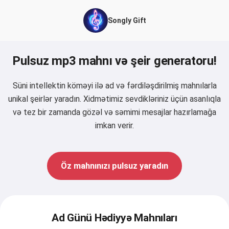
Songly Gift
Pulsuz mp3 mahnı və şeir generatoru!
Süni intellektin köməyi ilə ad və fərdiləşdirilmiş mahnılarla
unikal şeirlər yaradın. Xidmətimiz sevdikləriniz üçün asanlıqla
və tez bir zamanda gözəl və səmimi mesajlar hazırlamağa
imkan verir.
Öz mahnınızı pulsuz yaradın
Ad Günü Hədiyyə Mahnıları