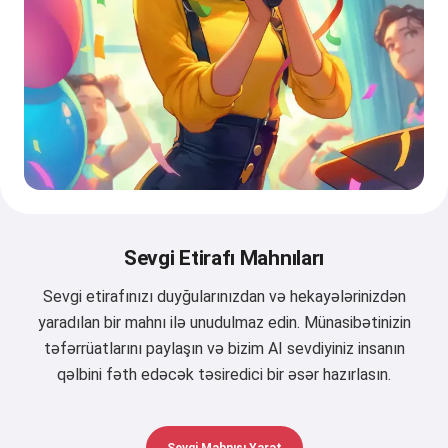
Sevgi Etirafı Mahnıları
Sevgi etirafınızı duyğularınızdan və hekayələrinizdən
yaradılan bir mahnı ilə unudulmaz edin. Münasibətinizin
təfərrüatlarını paylaşın və bizim AI sevdiyiniz insanın
qəlbini fəth edəcək təsiredici bir əsər hazırlasın.