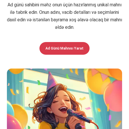
Ad günü sahibini məhz onun üçün hazırlanmış unikal mahnı
ilə təbrik edin. Onun adını, vacib detalları və seçimlərini
daxil edin və istənilən bayrama xoş əlavə olacaq bir mahnı
əldə edin.
Ad Günü Mahnısı Yarat