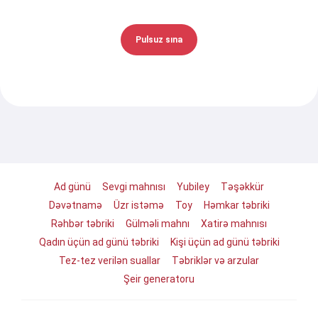
Pulsuz sına
Ad günü
Sevgi mahnısı
Yubiley
Təşəkkür
Dəvətnamə
Üzr istəmə
Toy
Həmkar təbriki
Rəhbər təbriki
Gülməli mahnı
Xatirə mahnısı
Qadın üçün ad günü təbriki
Kişi üçün ad günü təbriki
Tez-tez verilən suallar
Təbriklər və arzular
Şeir generatoru