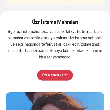
Üzr İstəmə Mahnıları
Əgər üzr istəməlisinizsə və sözlər kifayət etmirsə, bunu
bir mahnı vasitəsilə etməyə çalışın. Üzr istəmə səbəbini
və şəxs haqqında təfərrüatları daxil edin, xidmətimiz
münasibətlərinizi bərpa etməyə kömək edəcək səmimi
bir əsər yaradacaq.
Üzr Mahnısı Yarat