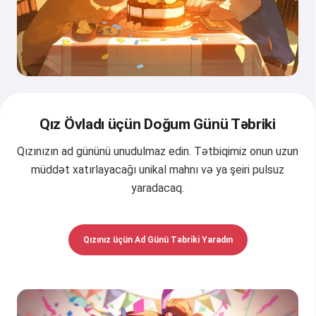
Qız Övladı üçün Doğum Günü Təbriki
Qızınızın ad gününü unudulmaz edin. Tətbiqimiz onun uzun
müddət xatırlayacağı unikal mahnı və ya şeiri pulsuz
yaradacaq.
Qızınız üçün Ad Günü Təbriki Yaradın