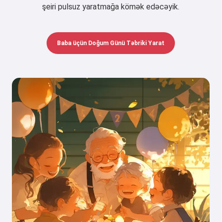
şeiri pulsuz yaratmağa kömək edəcəyik.
Baba üçün Doğum Günü Təbriki Yarat