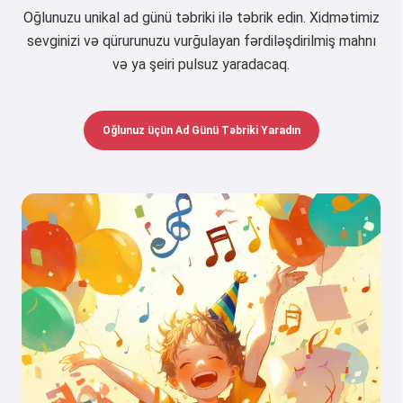
Oğlunuzu unikal ad günü təbriki ilə təbrik edin. Xidmətimiz
sevginizi və qürurunuzu vurğulayan fərdiləşdirilmiş mahnı
və ya şeiri pulsuz yaradacaq.
Oğlunuz üçün Ad Günü Təbriki Yaradın