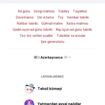
Ad günü
Sevgi mahnısı
Yubiley
Təşəkkür
Dəvətnamə
Üzr istəmə
Toy
Həmkar təbriki
Rəhbər təbriki
Gülməli mahnı
Xatirə mahnısı
Qadın üçün ad günü təbriki
Kişi üçün ad günü təbriki
Tez-tez verilən suallar
Təbriklər və arzular
Şeir generatoru
🌐
Dil:
Azərbaycanca
41
▾
LAYIHƏLƏRIMIZ
Təhsil köməyi
Yatmazdan əvvəl nağıllar