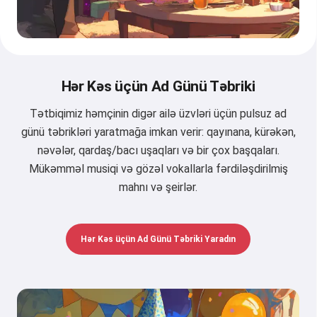
Hər Kəs üçün Ad Günü Təbriki
Tətbiqimiz həmçinin digər ailə üzvləri üçün pulsuz ad
günü təbrikləri yaratmağa imkan verir: qayınana, kürəkən,
nəvələr, qardaş/bacı uşaqları və bir çox başqaları.
Mükəmməl musiqi və gözəl vokallarla fərdiləşdirilmiş
mahnı və şeirlər.
Hər Kəs üçün Ad Günü Təbriki Yaradın