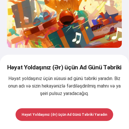
Həyat Yoldaşınız (Ər) üçün Ad Günü Təbriki
Həyat yoldaşınız üçün xüsusi ad günü təbriki yaradın. Biz
onun adı və sizin hekayənizlə fərdiləşdirilmiş mahnı və ya
şeiri pulsuz yaradacağıq.
Həyat Yoldaşınız (Ər) üçün Ad Günü Təbriki Yaradın