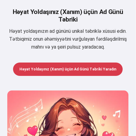
Həyat Yoldaşınız (Xanım) üçün Ad Günü
Təbriki
Həyat yoldaşınızın ad gününü unikal təbriklə xüsusi edin.
Tətbiqimiz onun əhəmiyyətini vurğulayan fərdiləşdirilmiş
mahnı və ya şeiri pulsuz yaradacaq.
Həyat Yoldaşınız (Xanım) üçün Ad Günü Təbriki Yaradın