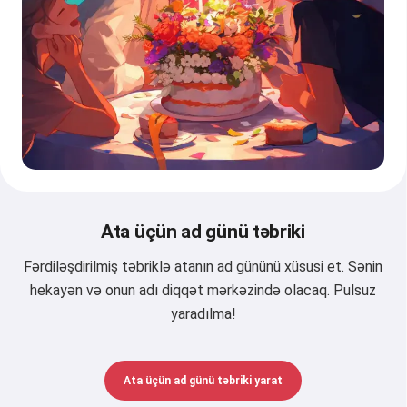
Ata üçün ad günü təbriki
Fərdiləşdirilmiş təbriklə atanın ad gününü xüsusi et. Sənin
hekayən və onun adı diqqət mərkəzində olacaq. Pulsuz
yaradılma!
Ata üçün ad günü təbriki yarat