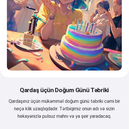
Qardaş üçün Doğum Günü Təbriki
Qardaşınız üçün mükəmməl doğum günü təbriki cəmi bir
neçə klik uzaqlıqdadır. Tətbiqimiz onun adı və sizin
hekayənizlə pulsuz mahnı və ya şeir yaradacaq.