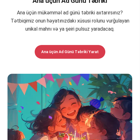
Ana üçün Ad Günü Təbriki
Ana üçün mükəmməl ad günü təbriki axtarırsınız?
Tətbiqimiz onun həyatınızdakı xüsusi rolunu vurğulayan
unikal mahnı və ya şeiri pulsuz yaradacaq.
Ana üçün Ad Günü Təbriki Yarat