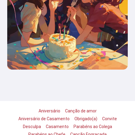
Aniversário
Canção de amor
Aniversário de Casamento
Obrigado(a)
Convite
Desculpa
Casamento
Parabéns ao Colega
Parabéns ao Chefe
Canção Engraçada