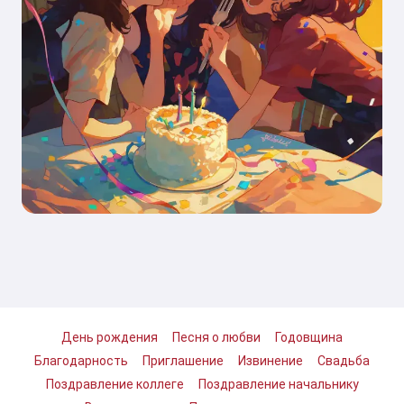
День рождения
Песня о любви
Годовщина
Благодарность
Приглашение
Извинение
Свадьба
Поздравление коллеге
Поздравление начальнику