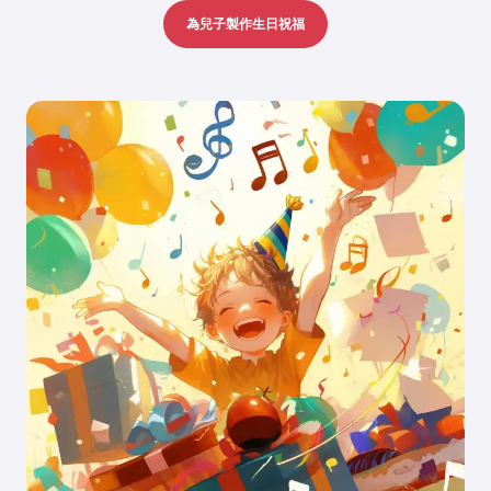
為兒子製作生日祝福