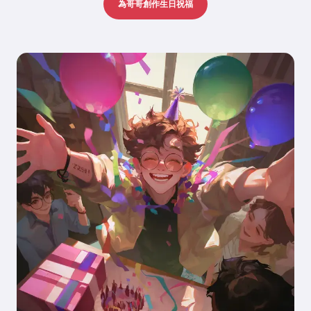
為哥哥創作生日祝福