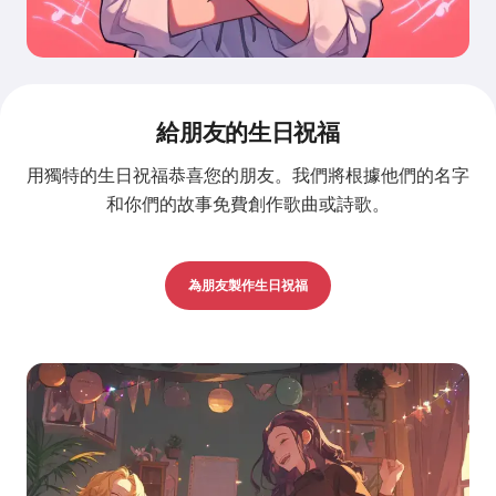
給朋友的生日祝福
用獨特的生日祝福恭喜您的朋友。我們將根據他們的名字
和你們的故事免費創作歌曲或詩歌。
為朋友製作生日祝福