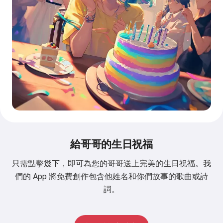
給哥哥的生日祝福
只需點擊幾下，即可為您的哥哥送上完美的生日祝福。我
們的 App 將免費創作包含他姓名和你們故事的歌曲或詩
詞。