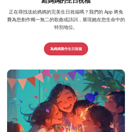
給媽媽的生日祝福
正在尋找送給媽媽的完美生日祝福嗎？我們的 App 將免
費為您創作獨一無二的歌曲或詩詞，展現她在您生命中的
特別地位。
為媽媽製作生日祝福