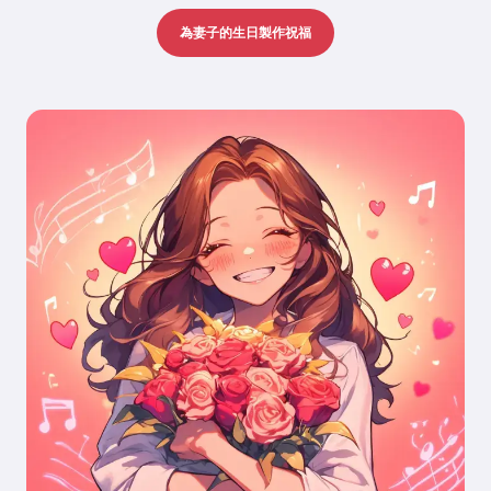
為妻子的生日製作祝福