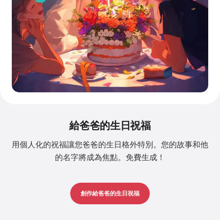
給爸爸的生日祝福
用個人化的祝福讓您爸爸的生日格外特別。您的故事和他
的名字將成為焦點。免費生成！
創作給爸爸的生日祝福