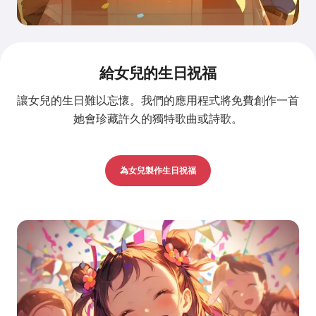
給女兒的生日祝福
讓女兒的生日難以忘懷。我們的應用程式將免費創作一首
她會珍藏許久的獨特歌曲或詩歌。
為女兒製作生日祝福