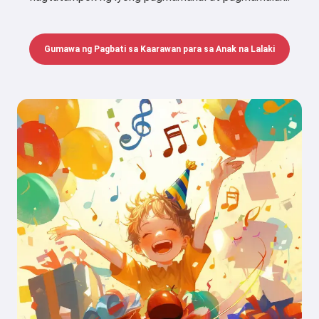
Gumawa ng Pagbati sa Kaarawan para sa Anak na Lalaki