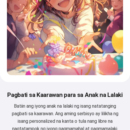
Pagbati sa Kaarawan para sa Anak na Lalaki
Batiin ang iyong anak na lalaki ng isang natatanging
pagbati sa kaarawan. Ang aming serbisyo ay lilikha ng
isang personalized na kanta o tula nang libre na
nagtatampok ng iyong pagmamahal at pagmamalaki.