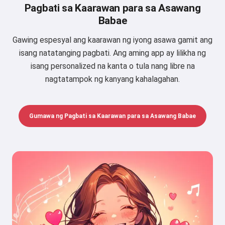
Pagbati sa Kaarawan para sa Asawang
Babae
Gawing espesyal ang kaarawan ng iyong asawa gamit ang
isang natatanging pagbati. Ang aming app ay lilikha ng
isang personalized na kanta o tula nang libre na
nagtatampok ng kanyang kahalagahan.
Gumawa ng Pagbati sa Kaarawan para sa Asawang Babae