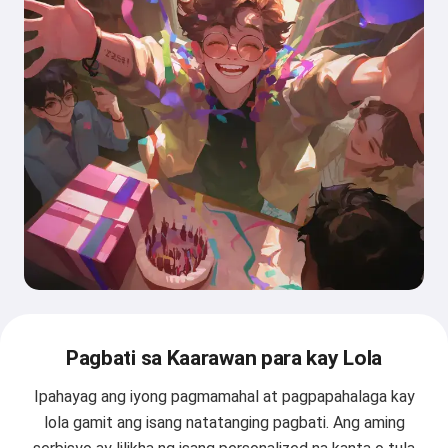
Pagbati sa Kaarawan para kay Lola
Ipahayag ang iyong pagmamahal at pagpapahalaga kay
lola gamit ang isang natatanging pagbati. Ang aming