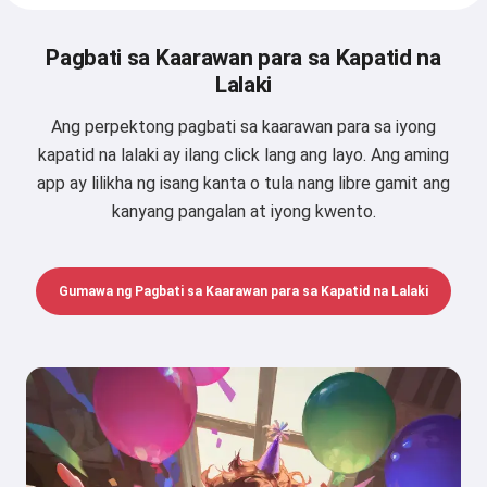
Pagbati sa Kaarawan para sa Kapatid na
Lalaki
Ang perpektong pagbati sa kaarawan para sa iyong
kapatid na lalaki ay ilang click lang ang layo. Ang aming
app ay lilikha ng isang kanta o tula nang libre gamit ang
kanyang pangalan at iyong kwento.
Gumawa ng Pagbati sa Kaarawan para sa Kapatid na Lalaki