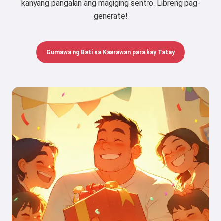
kanyang pangalan ang magiging sentro. Libreng pag-
generate!
Gumawa ng Bati sa Kaarawan para kay Tatay