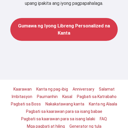
upang ipakita ang iyong pagpapahalaga.
Gumawa ng Iyong Libreng Personalized na
Kanta
Kaarawan
Kanta ng pag-ibig
Anniversary
Salamat
Imbitasyon
Paumanhin
Kasal
Pagbati sa Katrabaho
Pagbati sa Boss
Nakakatawang kanta
Kanta ng Alaala
Pagbati sa kaarawan para sa isang babae
Pagbati sa kaarawan para sa isang lalaki
FAQ
Mga pagbati at hiling
Generator ng tula