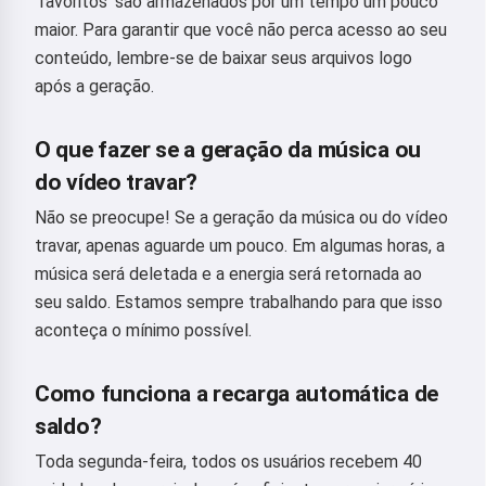
'favoritos' são armazenados por um tempo um pouco
maior. Para garantir que você não perca acesso ao seu
conteúdo, lembre-se de baixar seus arquivos logo
após a geração.
O que fazer se a geração da música ou
do vídeo travar?
Não se preocupe! Se a geração da música ou do vídeo
travar, apenas aguarde um pouco. Em algumas horas, a
música será deletada e a energia será retornada ao
seu saldo. Estamos sempre trabalhando para que isso
aconteça o mínimo possível.
Como funciona a recarga automática de
saldo?
Oi 👋
Toda segunda-feira, todos os usuários recebem 40
Eu posso criar músicas, escrever