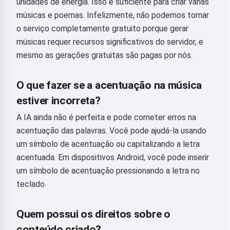
unidades de energia. Isso é suficiente para criar várias
poemas e mensagens de parabéns
músicas e poemas. Infelizmente, não podemos tornar
🥰
o serviço completamente gratuito porque gerar
músicas requer recursos significativos do servidor, e
mesmo as gerações gratuitas são pagas por nós.
Experimentar
O que fazer se a acentuação na música
estiver incorreta?
Eu aceito:
Termos de Serviço
,
A IA ainda não é perfeita e pode cometer erros na
Política de Privacidade
,
Política de reembolso
acentuação das palavras. Você pode ajudá-la usando
um símbolo de acentuação ou capitalizando a letra
acentuada. Em dispositivos Android, você pode inserir
um símbolo de acentuação pressionando a letra no
teclado.
Quem possui os direitos sobre o
conteúdo criado?