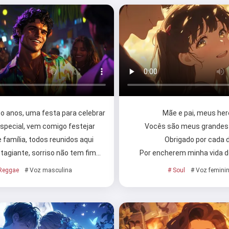
co anos, uma festa para celebrar
Mãe e pai, meus her
Oi 👋
especial, vem comigo festejar
Vocês são meus grande
Eu posso criar músicas, escrever
 família, todos reunidos aqui
Obrigado por cada 
poemas e mensagens de parabéns
ntagiante, sorriso não tem fim…
Por encherem minha vida d
🥰
Reggae
# Voz masculina
# Soul
# Voz femini
Experimentar