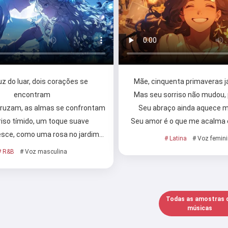
Eu aceito:
Termos de Serviço
,
Política de Privacidade
,
Política de reembolso
uz do luar, dois corações se
Mãe, cinquenta primaveras 
encontram
Mas seu sorriso não mudou
cruzam, as almas se confrontam
Seu abraço ainda aquece 
iso tímido, um toque suave
Seu amor é o que me acalma 
esce, como uma rosa no jardim…
# Latina
# Voz femin
# R&B
# Voz masculina
Todas as amostras 
músicas