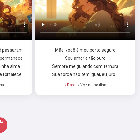
já passaram
Mãe, você é meu porto seguro
, permanece
Seu amor é tão puro
minha alma
Sempre me guiando com ternura
e fortalece…
Sua força não tem igual, eu juro…
ina
# Rap
# Voz masculina
de