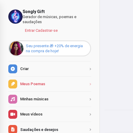
Songly Gift
Gerador de músicas, poemas e
saudações
Entrar
·
Cadastrar-se
Seu presente 🎁 +20% de energia
na compra de hoje!
Criar
Meus Poemas
Minhas músicas
Meus vídeos
Saudações e desejos