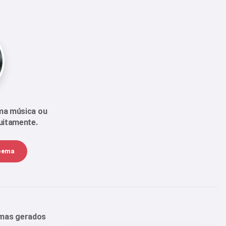
ma música ou
uitamente.
poema
emas gerados