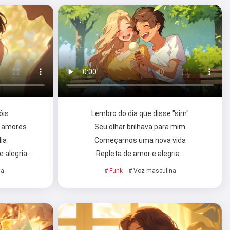
óis
Lembro do dia que disse "sim"
s amores
Seu olhar brilhava para mim
dia
Começamos uma nova vida
e alegria…
Repleta de amor e alegria…
na
# Funk
# Voz masculina