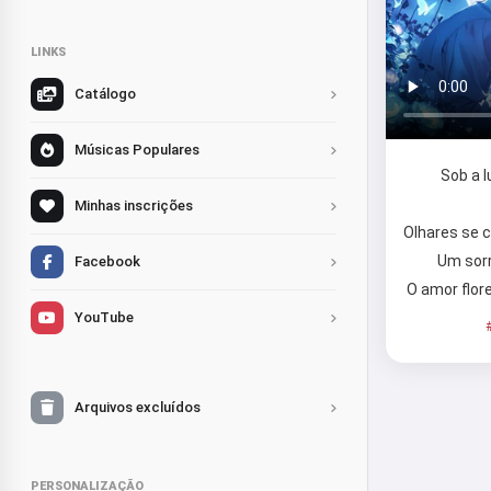
LINKS
Catálogo
Músicas Populares
Sob a l
Minhas inscrições
Olhares se 
Um sorr
Facebook
O amor flor
YouTube
Arquivos excluídos
PERSONALIZAÇÃO