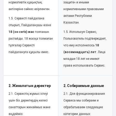
нормативтік құқықтық
защите» и иными
актілеріне сәйкес әзірленген.
нормативными правовыми
актами Республики
1.5. Сервисті пайдалана
Казахстан.
отырып, Пайдаланушы өзіне
18 (он сегіз) жас
толғанын
1.5. Используя Сервис,
растайды. 18 жасқа толмаған
Пользователь подтверждает,
тұлғалар Сервисті
что ему исполнилось
18
пайдалануға құқылы емес.
(восемнадцать) лет
. Лица
младше 18 лет не имеют
права использовать Сервис.
2. Жиналатын деректер
2. Собираемые данные
2.1. Сервистің жұмыс істеуі
2.1. Для функционирования
үшін біз деректердің келесі
Сервиса мы собираем и
санаттарын жинаймыз және
обрабатываем следующие
өңдейміз:
категории данных: