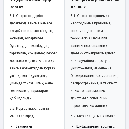
қорғау
данных
5.1. Оператор дербес
5.1. Оператор принимает
деректерді заңсыз немесе
необходимые правовые,
кездейсоқ қол жеткізуден,
организационные и
жоюдан, өзгертуден,
технические меры для
бұғаттаудан, көшіруден,
защиты персональных
таратудан, сондай-ақ дербес
данных от неправомерного
деректерге қатысты өзге де
или случайного доступа,
заңсыз әрекеттерден қорғау
уничтожения, изменения,
үшін қажетті құқықтық,
блокирования, копирования,
ұйымдастырушылық және
распространения, а также от
техникалық шараларды
иных неправомерных
қабылдайды.
действий в отношении
персональных данных.
5.2. Қорғау шараларына
мыналар кіреді:
5.2. Меры защиты включают:
Заманауи
Шифрование паролей с