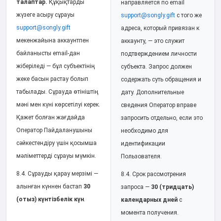
талаптар.
Құқықтарды
направляется по email
жүзеге асыру сұрауы
support@songly.gift
с того же
support@songly.gift
адреса, который привязан к
мекенжайына аккаунтпен
аккаунту, — это служит
байланысты email-дан
подтверждением личности
жіберіледі — бұл субъектінің
субъекта. Запрос должен
жеке басын растау болып
содержать суть обращения и
табылады. Сұрауда өтініштің
дату. Дополнительные
мәні мен күні көрсетілуі керек.
сведения Оператор вправе
Қажет болған жағдайда
запросить отдельно, если это
Оператор Пайдаланушыны
необходимо для
сәйкестендіру үшін қосымша
идентификации
мәліметтерді сұрауы мүмкін.
Пользователя.
8.4. Сұрауды қарау мерзімі —
8.4. Срок рассмотрения
алынған күннен бастап
30
запроса —
30 (тридцать)
(отыз) күнтізбелік күн
.
календарных дней
с
момента получения.