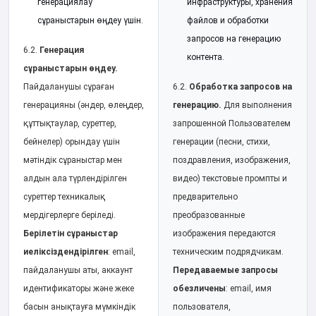
генерациялау
инфраструктуры, хранения
сұраныстарын өңдеу үшін.
файлов и обработки
запросов на генерацию
6.2.
Генерация
контента.
сұраныстарын өңдеу.
Пайдаланушы сұраған
6.2.
Обработка запросов на
генерацияны (әндер, өлеңдер,
генерацию.
Для выполнения
құттықтаулар, суреттер,
запрошенной Пользователем
бейнелер) орындау үшін
генерации (песни, стихи,
мәтіндік сұраныстар мен
поздравления, изображения,
алдын ала түрлендірілген
видео) текстовые промпты и
суреттер техникалық
предварительно
мердігерлерге беріледі.
преобразованные
Берілетін сұраныстар
изображения передаются
иеліксіздендірілген
: email,
техническим подрядчикам.
пайдаланушы аты, аккаунт
Передаваемые запросы
идентификаторы және жеке
обезличены
: email, имя
басын анықтауға мүмкіндік
пользователя,