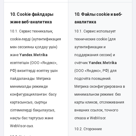
10. Cookie файлдары
10. Файлы cookie и веб-
және веб-аналитика
аналитика
10.1. Сервис техникалық
10.1. Сервис использует
cookie-лерді (аутентификация
технические cookie (для
мен сессияны қолдау үшін)
аутентификации и
және
Yandex.Metrika
поддержания сессии) и
есептегішін (ООО «Яндекс»,
счётчик
Yandex.Metrika
РФ) визиттерді есептеу үшін
(ООО «Яндекс», РФ) для
пайдаланады. Метрика
подсчёта посещений.
минималды режимде
Метрика сконфигурирована в
конфигурацияланған: басу
минимальном режиме: без
картасынсыз, сыртқы
карты кликов, отслеживания
сілтемелерді бақылаусыз,
внешних ссылок, точного
нақты бас тартусыз және
отказа и WebVisor.
WebVisor-сыз.
10.2. Сторонние