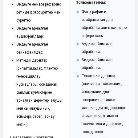
Пользователем:
Өңдеуге немесе референс
Фотографии и
ретінде фотосуреттер мен
изображения для
суреттер;
обработки или в качестве
Өңдеуге арналған
референсов;
аудиофайлдар;
Аудиофайлы для
Өңдеуге арналған
обработки;
бейнефайлдар;
Видеофайлы для
Мәтіндік деректер
обработки;
(сипаттамалар, тілектер,
Текстовые данные
генерациялау
(описания, пожелания,
нұсқаулары, сондай-ақ
инструкции для
сыйлық куәліктеріне
генерации, а также
арналған деректер: алушы
данные для подарочных
мен сыйлаушының
свидетельств: имена
есімдері, себеп, арнау
получателя и дарителя,
мәтіні).
повод, текст
Пайдаланушы жүктейтін