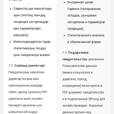
Внутренних целей
Сервистің ішкі мақсаттары
Сервиса (тестирование,
үшін (тестілеу, жөндеу,
отладка, улучшение
генерация алгоритмдері
алгоритмов и параметров
мен параметрлерін
генерации);
жақсарту);
Статистического анализа
Иеліксіздендірілген түрде
в обезличенной форме.
статистикалық талдау
7.3.
Подарочные
үшін пайдалануы мүмкін.
свидетельства:
указанные
7.3.
Сыйлық куәліктері:
Пользователем данные
Пайдаланушы көрсеткен
(имена получателя и
деректер (алушы мен
дарителя, повод,
сыйлаушының есімдері,
посвящение) включаются в
себеп, арнау) куәліктің PDF-
PDF-документ свидетельства
құжатына және онлайн-
и в подписанный QR-код для
тексеруге арналған қол
онлайн-проверки. Указывая
қойылған QR-кодқа
данные третьих лиц,