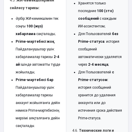
4.5.
ЖИ-көмекшілерімен
Хранятся только
сөйлесу тарихы:
последние
100 (сто)
Әрбір ЖИ-көмекшімен тек
сообщений
с каждым
соңғы
100 (жүз)
ИИ-ассистентом;
хабарлама
сақталады;
Для Пользователей
без
Prime-мәртебесі жоқ
Prime-статуса
: история
Пайдаланушылар үшін:
сообщений
хабарламалар тарихы
2-4
автоматически удаляется
ай
ішінде автоматты түрде
через
2-4 месяца
;
жойылады;
Для Пользователей
с
Prime-мәртебесі бар
Prime-статусом
:
Пайдаланушылар үшін:
история сообщений
хабарламалар тарихы
хранится до удаления
аккаунт жойылғанға дейін
аккаунта или до
немесе Prime-мәртебесінің
истечения срока действия
мерзімі аяқталғанға дейін
Prime-статуса.
сақталады.
4.6.
Технические логи и