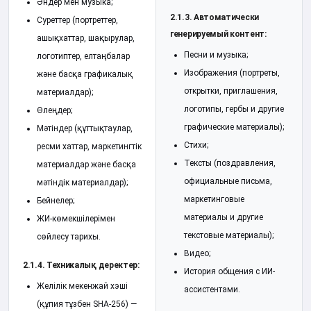
Әндер мен музыка;
2.1.3. Автоматически
Суреттер (портреттер,
генерируемый контент:
ашықхаттар, шақырулар,
Песни и музыка;
логотиптер, елтаңбалар
Изображения (портреты,
және басқа графикалық
открытки, приглашения,
материалдар);
логотипы, гербы и другие
Өлеңдер;
графические материалы);
Мәтіндер (құттықтаулар,
Стихи;
ресми хаттар, маркетингтік
Тексты (поздравления,
материалдар және басқа
официальные письма,
мәтіндік материалдар);
маркетинговые
Бейнелер;
материалы и другие
ЖИ-көмекшілерімен
текстовые материалы);
сөйлесу тарихы.
Видео;
2.1.4. Техникалық деректер:
История общения с ИИ-
Желілік мекенжай хэші
ассистентами.
(құпия тұзбен SHA-256) —