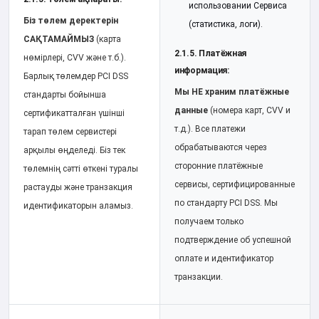
использовании Сервиса
Біз төлем деректерін
(статистика, логи).
САҚТАМАЙМЫЗ
(карта
2.1.5. Платёжная
нөмірлері, CVV және т.б.).
информация:
Барлық төлемдер PCI DSS
Мы НЕ храним платёжные
стандарты бойынша
данные
(номера карт, CVV и
сертификатталған үшінші
т.д.). Все платежи
тарап төлем сервистері
обрабатываются через
арқылы өңделеді. Біз тек
сторонние платёжные
төлемнің сәтті өткені туралы
сервисы, сертифицированные
растауды және транзакция
по стандарту PCI DSS. Мы
идентификаторын аламыз.
получаем только
подтверждение об успешной
оплате и идентификатор
транзакции.