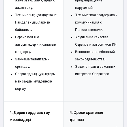
және бұзушылықтардың
предотвращение
алдын алу;
нарушений;
Техникалық қолдау және
Техническая поддержка и
Пайдаланушылармен
коммуникация с
байланыс;
Пользователями;
Сервис пен ЖИ
Улучшение качества
алгоритмдерінің сапасын
Сервиса и алгоритмов ИИ;
жақсарту;
Выполнение требований
Заңнама талаптарын
законодательства;
орындау;
Защита прав и законных
Оператордың құқықтары
интересов Оператора.
мен заңды мүдделерін
қорғау.
4. Деректерді сақтау
4. Сроки хранения
мерзімдері
данных