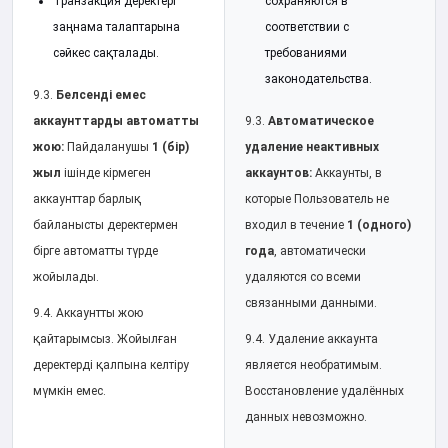
Транзакция деректері
сохраняются в
заңнама талаптарына
соответствии с
сәйкес сақталады.
требованиями
законодательства.
9.3.
Белсенді емес
аккаунттарды автоматты
9.3.
Автоматическое
жою:
Пайдаланушы
1 (бір)
удаление неактивных
жыл
ішінде кірмеген
аккаунтов:
Аккаунты, в
аккаунттар барлық
которые Пользователь не
байланысты деректермен
входил в течение
1 (одного)
бірге автоматты түрде
года
, автоматически
жойылады.
удаляются со всеми
связанными данными.
9.4. Аккаунтты жою
қайтарымсыз. Жойылған
9.4. Удаление аккаунта
деректерді қалпына келтіру
является необратимым.
мүмкін емес.
Восстановление удалённых
данных невозможно.