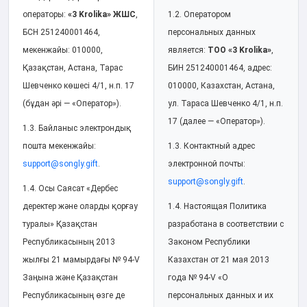
операторы:
«3 Krolika» ЖШС
,
1.2. Оператором
БСН 251240001464,
персональных данных
мекенжайы: 010000,
является:
ТОО «3 Krolika»
,
Қазақстан, Астана, Тарас
БИН 251240001464, адрес:
Шевченко көшесі 4/1, н.п. 17
010000, Казахстан, Астана,
(бұдан әрі — «Оператор»).
ул. Тараса Шевченко 4/1, н.п.
17 (далее — «Оператор»).
1.3. Байланыс электрондық
пошта мекенжайы:
1.3. Контактный адрес
support@songly.gift
.
электронной почты:
support@songly.gift
.
1.4. Осы Саясат «Дербес
деректер және оларды қорғау
1.4. Настоящая Политика
туралы» Қазақстан
разработана в соответствии с
Республикасының 2013
Законом Республики
жылғы 21 мамырдағы № 94-V
Казахстан от 21 мая 2013
Заңына және Қазақстан
года № 94-V «О
Республикасының өзге де
персональных данных и их