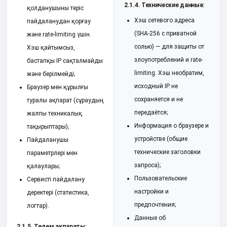
2.1.4. Технические данные:
қолданушыны теріс
Хэш сетевого адреса
пайдаланудан қорғау
(SHA-256 с приватной
және rate-limiting үшін.
солью) — для защиты от
Хэш қайтымсыз,
злоупотреблений и rate-
бастапқы IP сақталмайды
limiting. Хэш необратим,
және берілмейді;
исходный IP не
Браузер мен құрылғы
сохраняется и не
туралы ақпарат (сұраудың
передаётся;
жалпы техникалық
Информация о браузере и
тақырыптары);
устройстве (общие
Пайдаланушы
технические заголовки
параметрлері мен
запроса);
қалаулары;
Пользовательские
Сервисті пайдалану
настройки и
деректері (статистика,
предпочтения;
логтар).
Данные об
2.1.5. Төлем ақпараты: