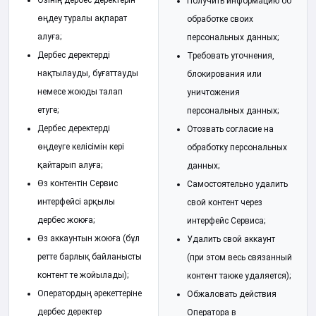
Өзінің дербес деректерін
Получить информацию об
өңдеу туралы ақпарат
обработке своих
алуға;
персональных данных;
Дербес деректерді
Требовать уточнения,
нақтылауды, бұғаттауды
блокирования или
немесе жоюды талап
уничтожения
етуге;
персональных данных;
Дербес деректерді
Отозвать согласие на
өңдеуге келісімін кері
обработку персональных
қайтарып алуға;
данных;
Өз контентін Сервис
Самостоятельно удалить
интерфейсі арқылы
свой контент через
дербес жоюға;
интерфейс Сервиса;
Өз аккаунтын жоюға (бұл
Удалить свой аккаунт
ретте барлық байланысты
(при этом весь связанный
контент те жойылады);
контент также удаляется);
Оператордың әрекеттеріне
Обжаловать действия
дербес деректер
Оператора в