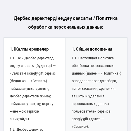
Дербес деректерді өңдеу саясаты / Политика
обработки персональных данных
1. Жалпы ережелер
1. Общие положения
1.1. Осы Дербес деректерді
1.1. Настоящая Политика
өңдеу саясаты (бұдан әрі —
обработки персональных
«Саясат») songly.gift сервисі
данных (далее — «Политика»)
(бұдан әрі — «Сервис»)
определяет порядок сбора,
пайдаланушыларының
использования, хранения,
дербес деректерін жинау,
защиты и удаления
пайдалану, сақтау, қорғау
персональных данных
және жою тәртібін
пользователей сервиса
анықтайды.
songly.gift (далее —
«Сервис»).
1.2. Дербес деректер