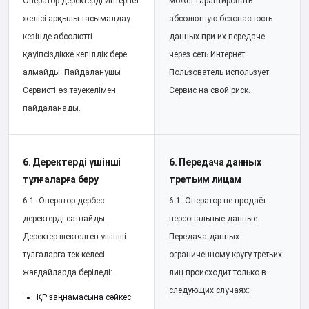
Оператор деректерді Интернет
может гарантировать
желісі арқылы тасымалдау
абсолютную безопасность
кезінде абсолютті
данных при их передаче
қауіпсіздікке кепілдік бере
через сеть Интернет.
алмайды. Пайдаланушы
Пользователь использует
Сервисті өз тәуекелімен
Сервис на свой риск.
пайдаланады.
6. Деректерді үшінші
6. Передача данных
тұлғаларға беру
третьим лицам
6.1. Оператор дербес
6.1. Оператор не продаёт
деректерді сатпайды.
персональные данные.
Деректер шектелген үшінші
Передача данных
тұлғаларға тек келесі
ограниченному кругу третьих
жағдайларда беріледі:
лиц происходит только в
следующих случаях:
ҚР заңнамасына сәйкес