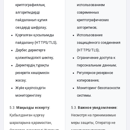
криптографиялық
использованием
алгоритмдерді
современных
пайдаланып құпия
криптографических
сөздерді шифрлау;
алгоритмов;
Қорғалған қосылымды
Использование
пайдалану (HTTPS/TLS);
защищённого соединения
Дербес деректерге
(HTTPS/TLS);
қолжетімділікті шектеу;
Ограничение доступа к
Деректердің тұрақты
персональным данным;
резервтік көшірмесін
Регулярное резервное
жасау;
копирование;
Жүйе қауіпсіздігін
Мониторинг безопасности
мониторингілеу.
системы.
5.3.
Маңызды ескерту:
5.3.
Важное уведомление:
Қабылданған қорғау
Несмотря на принимаемые
шараларына қарамастан,
меры защиты, Оператор не