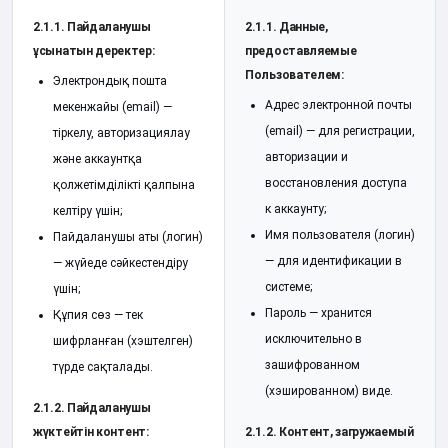
2.1.1. Пайдаланушы
2.1.1. Данные,
ұсынатын деректер:
предоставляемые
Пользователем:
Электрондық пошта
Адрес электронной почты
мекенжайы (email) —
(email) — для регистрации,
тіркелу, авторизациялау
авторизации и
және аккаунтқа
восстановления доступа
қолжетімділікті қалпына
к аккаунту;
келтіру үшін;
Имя пользователя (логин)
Пайдаланушы аты (логин)
— для идентификации в
— жүйеде сәйкестендіру
системе;
үшін;
Пароль — хранится
Құпия сөз — тек
исключительно в
шифрланған (хэштелген)
зашифрованном
түрде сақталады.
(хэшированном) виде.
2.1.2. Пайдаланушы
жүктейтін контент:
2.1.2. Контент, загружаемый