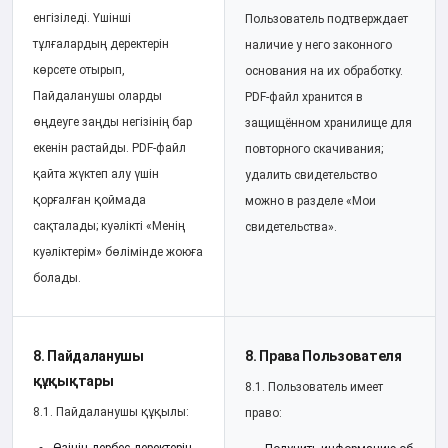
енгізіледі. Үшінші
Пользователь подтверждает
тұлғалардың деректерін
наличие у него законного
көрсете отырып,
основания на их обработку.
Пайдаланушы оларды
PDF-файл хранится в
өңдеуге заңды негізінің бар
защищённом хранилище для
екенін растайды. PDF-файл
повторного скачивания;
қайта жүктеп алу үшін
удалить свидетельство
қорғалған қоймада
можно в разделе «Мои
сақталады; куәлікті «Менің
свидетельства».
куәліктерім» бөлімінде жоюға
болады.
8. Пайдаланушы
8. Права Пользователя
құқықтары
8.1. Пользователь имеет
8.1. Пайдаланушы құқылы:
право: