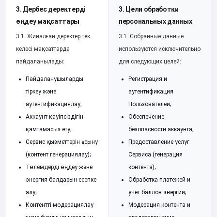
3. Дербес деректерді
3. Цели обработки
өңдеу мақсаттары
персональных данных
3.1. Жиналған деректер тек
3.1. Собранные данные
келесі мақсаттарда
используются исключительно
пайдаланылады:
для следующих целей:
Пайдаланушыларды
Регистрация и
тіркеу және
аутентификация
аутентификациялау;
Пользователей;
Аккаунт қауіпсіздігін
Обеспечение
қамтамасыз ету;
безопасности аккаунта;
Сервис қызметтерін ұсыну
Предоставление услуг
(контент генерациялау);
Сервиса (генерация
Төлемдерді өңдеу және
контента);
энергия балдарын есепке
Обработка платежей и
алу;
учёт баллов энергии;
Контентті модерациялау
Модерация контента и