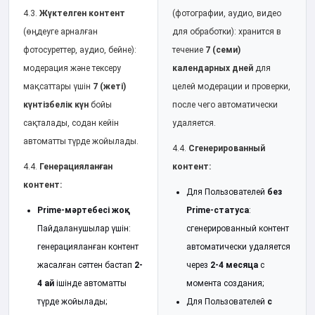
4.3.
Жүктелген контент
(фотографии, аудио, видео
(өңдеуге арналған
для обработки): хранится в
фотосуреттер, аудио, бейне):
течение
7 (семи)
модерация және тексеру
календарных дней
для
мақсаттары үшін
7 (жеті)
целей модерации и проверки,
күнтізбелік күн
бойы
после чего автоматически
сақталады, содан кейін
удаляется.
автоматты түрде жойылады.
4.4.
Сгенерированный
4.4.
Генерацияланған
контент:
контент:
Для Пользователей
без
Prime-мәртебесі жоқ
Prime-статуса
:
Пайдаланушылар үшін:
сгенерированный контент
генерацияланған контент
автоматически удаляется
жасалған сәттен бастап
2-
через
2-4 месяца
с
4 ай
ішінде автоматты
момента создания;
түрде жойылады;
Для Пользователей
с