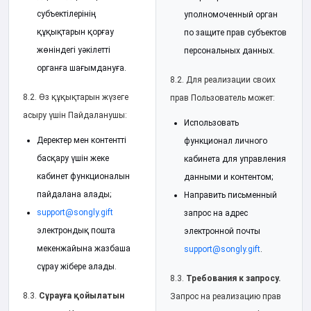
субъектілерінің
уполномоченный орган
құқықтарын қорғау
по защите прав субъектов
жөніндегі уәкілетті
персональных данных.
органға шағымдануға.
8.2. Для реализации своих
8.2. Өз құқықтарын жүзеге
прав Пользователь может:
асыру үшін Пайдаланушы:
Использовать
Деректер мен контентті
функционал личного
басқару үшін жеке
кабинета для управления
кабинет функционалын
данными и контентом;
пайдалана алады;
Направить письменный
support@songly.gift
запрос на адрес
электрондық пошта
электронной почты
мекенжайына жазбаша
support@songly.gift
.
сұрау жібере алады.
8.3.
Требования к запросу.
8.3.
Сұрауға қойылатын
Запрос на реализацию прав