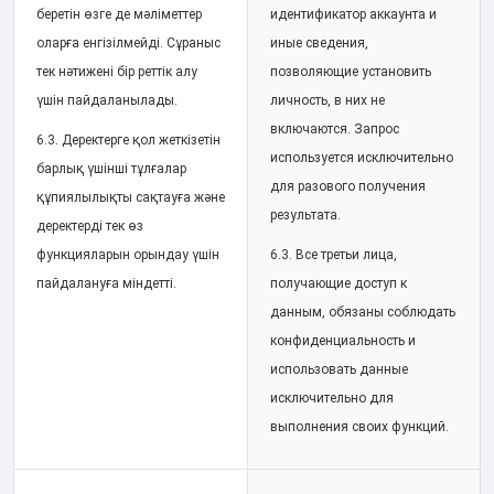
беретін өзге де мәліметтер
идентификатор аккаунта и
оларға енгізілмейді. Сұраныс
иные сведения,
тек нәтижені бір реттік алу
позволяющие установить
үшін пайдаланылады.
личность, в них не
включаются. Запрос
6.3. Деректерге қол жеткізетін
используется исключительно
барлық үшінші тұлғалар
для разового получения
құпиялылықты сақтауға және
результата.
деректерді тек өз
функцияларын орындау үшін
6.3. Все третьи лица,
пайдалануға міндетті.
получающие доступ к
данным, обязаны соблюдать
конфиденциальность и
использовать данные
исключительно для
выполнения своих функций.