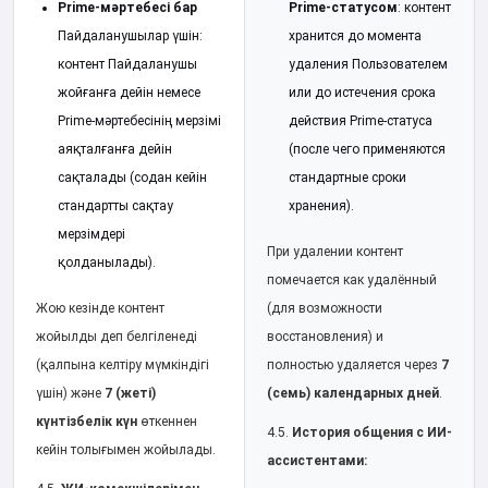
Prime-мәртебесі бар
Prime-статусом
: контент
Пайдаланушылар үшін:
хранится до момента
контент Пайдаланушы
удаления Пользователем
жойғанға дейін немесе
или до истечения срока
Prime-мәртебесінің мерзімі
действия Prime-статуса
аяқталғанға дейін
(после чего применяются
сақталады (содан кейін
стандартные сроки
стандартты сақтау
хранения).
мерзімдері
При удалении контент
қолданылады).
помечается как удалённый
Жою кезінде контент
(для возможности
жойылды деп белгіленеді
восстановления) и
(қалпына келтіру мүмкіндігі
полностью удаляется через
7
үшін) және
7 (жеті)
(семь) календарных дней
.
күнтізбелік күн
өткеннен
4.5.
История общения с ИИ-
кейін толығымен жойылады.
ассистентами: