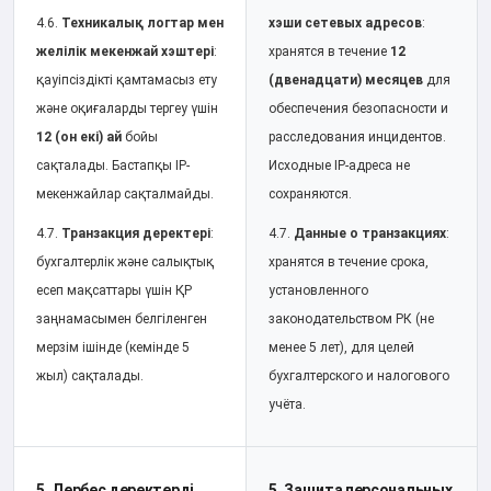
4.6.
Техникалық логтар мен
хэши сетевых адресов
:
желілік мекенжай хэштері
:
хранятся в течение
12
қауіпсіздікті қамтамасыз ету
(двенадцати) месяцев
для
және оқиғаларды тергеу үшін
обеспечения безопасности и
12 (он екі) ай
бойы
расследования инцидентов.
сақталады. Бастапқы IP-
Исходные IP-адреса не
мекенжайлар сақталмайды.
сохраняются.
4.7.
Транзакция деректері
:
4.7.
Данные о транзакциях
:
бухгалтерлік және салықтық
хранятся в течение срока,
есеп мақсаттары үшін ҚР
установленного
заңнамасымен белгіленген
законодательством РК (не
мерзім ішінде (кемінде 5
менее 5 лет), для целей
жыл) сақталады.
бухгалтерского и налогового
учёта.
5. Дербес деректерді
5. Защита персональных