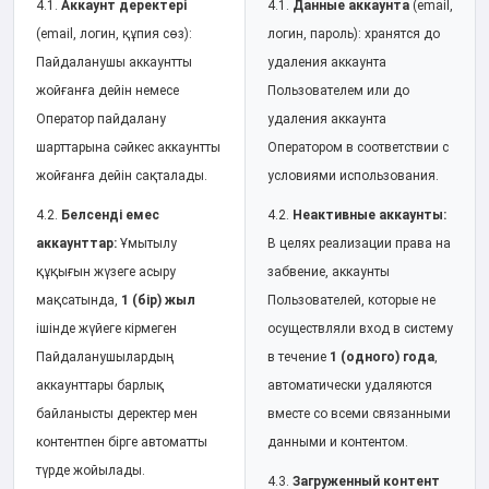
4.1.
Аккаунт деректері
4.1.
Данные аккаунта
(email,
(email, логин, құпия сөз):
логин, пароль): хранятся до
Пайдаланушы аккаунтты
удаления аккаунта
жойғанға дейін немесе
Пользователем или до
Оператор пайдалану
удаления аккаунта
шарттарына сәйкес аккаунтты
Оператором в соответствии с
жойғанға дейін сақталады.
условиями использования.
4.2.
Белсенді емес
4.2.
Неактивные аккаунты:
аккаунттар:
Ұмытылу
В целях реализации права на
құқығын жүзеге асыру
забвение, аккаунты
мақсатында,
1 (бір) жыл
Пользователей, которые не
ішінде жүйеге кірмеген
осуществляли вход в систему
Пайдаланушылардың
в течение
1 (одного) года
,
аккаунттары барлық
автоматически удаляются
байланысты деректер мен
вместе со всеми связанными
контентпен бірге автоматты
данными и контентом.
түрде жойылады.
4.3.
Загруженный контент