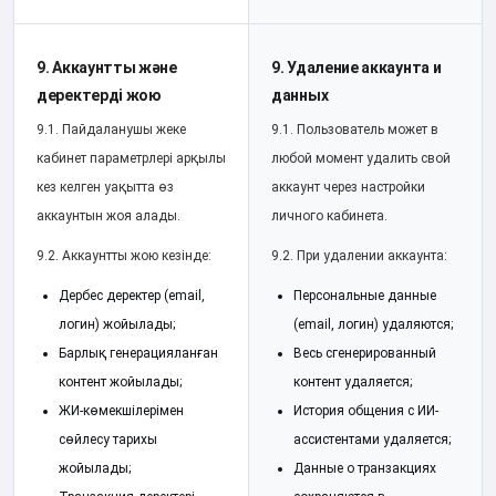
9. Аккаунтты және
9. Удаление аккаунта и
деректерді жою
данных
9.1. Пайдаланушы жеке
9.1. Пользователь может в
кабинет параметрлері арқылы
любой момент удалить свой
кез келген уақытта өз
аккаунт через настройки
аккаунтын жоя алады.
личного кабинета.
9.2. Аккаунтты жою кезінде:
9.2. При удалении аккаунта:
Дербес деректер (email,
Персональные данные
логин) жойылады;
(email, логин) удаляются;
Барлық генерацияланған
Весь сгенерированный
контент жойылады;
контент удаляется;
ЖИ-көмекшілерімен
История общения с ИИ-
сөйлесу тарихы
ассистентами удаляется;
жойылады;
Данные о транзакциях