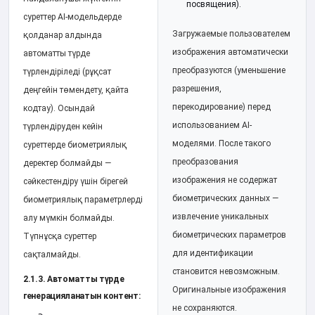
посвящения).
суреттер AI-модельдерде
Загружаемые пользователем
қолданар алдында
изображения автоматически
автоматты түрде
преобразуются (уменьшение
түрлендіріледі (рұқсат
разрешения,
деңгейін төмендету, қайта
перекодирование) перед
кодтау). Осындай
использованием AI-
түрлендіруден кейін
моделями. После такого
суреттерде биометриялық
преобразования
деректер болмайды —
изображения не содержат
сәйкестендіру үшін бірегей
биометрических данных —
биометриялық параметрлерді
извлечение уникальных
алу мүмкін болмайды.
биометрических параметров
Түпнұсқа суреттер
для идентификации
сақталмайды.
становится невозможным.
2.1.3. Автоматты түрде
Оригинальные изображения
генерацияланатын контент:
не сохраняются.