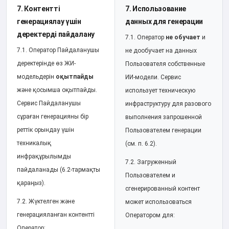
7. Контентті
7. Использование
генерациялау үшін
данных для генерации
деректерді пайдалану
7.1. Оператор
не обучает
и
7.1. Оператор Пайдаланушы
не дообучает на данных
деректерінде өз ЖИ-
Пользователя собственные
модельдерін
оқытпайды
ИИ-модели. Сервис
және қосымша оқытпайды.
использует техническую
Сервис Пайдаланушы
инфраструктуру для разового
сұраған генерацияны бір
выполнения запрошенной
реттік орындау үшін
Пользователем генерации
техникалық
(см. п. 6.2).
инфрақұрылымды
7.2. Загруженный
пайдаланады (6.2-тармақты
Пользователем и
қараңыз).
сгенерированный контент
7.2. Жүктелген және
может использоваться
генерацияланған контентті
Оператором для:
Оператор: