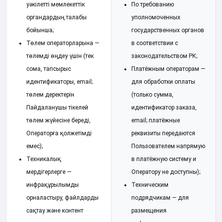
уәкілетті мемлекеттік
По требованию
органдардың талабы
уполномоченных
бойынша;
государственных органов
Төлем операторларына —
в соответствии с
төлемді өңдеу үшін (тек
законодательством РК;
сома, тапсырыс
Платёжным операторам —
идентификаторы, email;
для обработки оплаты
төлем деректерін
(только сумма,
Пайдаланушы тікелей
идентификатор заказа,
төлем жүйесіне береді,
email; платёжные
Операторға қолжетімді
реквизиты передаются
емес);
Пользователем напрямую
Техникалық
в платёжную систему и
мердігерлерге —
Оператору не доступны);
инфрақұрылымды
Техническим
орналастыру, файлдарды
подрядчикам — для
сақтау және контент
размещения