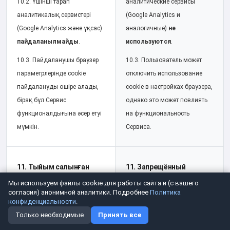
10.2. Үшінші тарап
аналитические сервисы
аналитикалық сервистері
(Google Analytics и
(Google Analytics және ұқсас)
аналогичные)
не
пайдаланылмайды
.
используются
.
10.3. Пайдаланушы браузер
10.3. Пользователь может
параметрлерінде cookie
отключить использование
пайдалануды өшіре алады,
cookie в настройках браузера,
бірақ бұл Сервис
однако это может повлиять
функционалдығына әсер етуі
на функциональность
мүмкін.
Сервиса.
11. Тыйым салынған
11. Запрещённый
контент және
контент и модерация
Мы используем файлы cookie для работы сайта и (с вашего
согласия) анонимной аналитики. Подробнее
модерация
Политика
11.1. Оператор оставляет за
конфиденциальности
.
11.1. Оператор жүктелетін
собой право проверять
Только необходимые
Принять все
контентті заңнама мен
загружаемый контент на