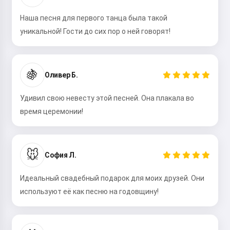
Наша песня для первого танца была такой
уникальной! Гости до сих пор о ней говорят!
🍇
Оливер Б.
Удивил свою невесту этой песней. Она плакала во
время церемонии!
Привет 👋
Я могу создавать песни, писать
стихи и поздравления 🥰
🐭
София Л.
Идеальный свадебный подарок для моих друзей. Они
используют её как песню на годовщину!
Попробовать