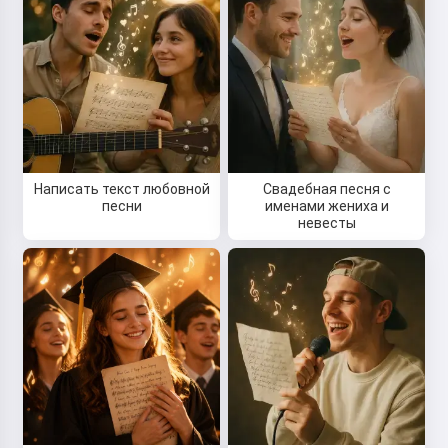
Написать текст любовной
Свадебная песня с
песни
именами жениха и
невесты