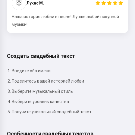
🐰
Лукас М.
Я принимаю:
Условия использования
,
Политика конфиденциальности
,
Политика возврата
Наша история любви в песне! Лучше любой покупной
музыки!
Создать свадебный текст
Введите оба имени
Поделитесь вашей историей любви
Выберите музыкальный стиль
Выберите уровень качества
Получите уникальный свадебный текст
Особенности свадебных текстов