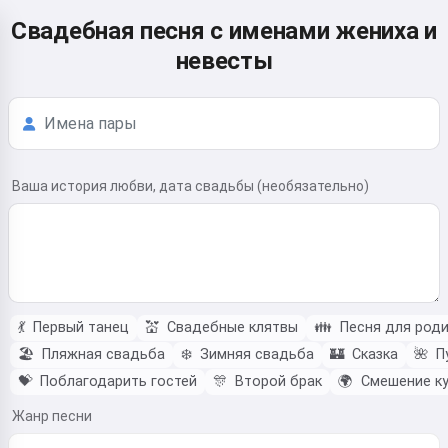
Свадебная песня с именами жениха и
невесты
Ваша история любви, дата свадьбы (необязательно)
💃
Первый танец
💒
Свадебные клятвы
👪
Песня для роди
🏖️
Пляжная свадьба
❄️
Зимняя свадьба
🏰
Сказка
🌺
П
💝
Поблагодарить гостей
🎊
Второй брак
🌍
Смешение ку
Жанр песни