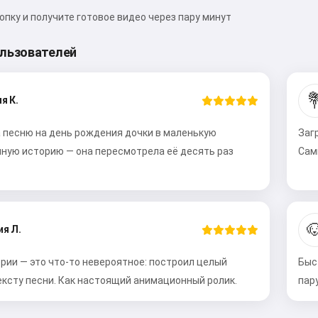
пку и получите готовое видео через пару минут
льзователей

я К.
 песню на день рождения дочки в маленькую
Заг
ную историю — она пересмотрела её десять раз
Сам

я Л.
рии — это что-то невероятное: построил целый
Быс
ексту песни. Как настоящий анимационный ролик.
пар