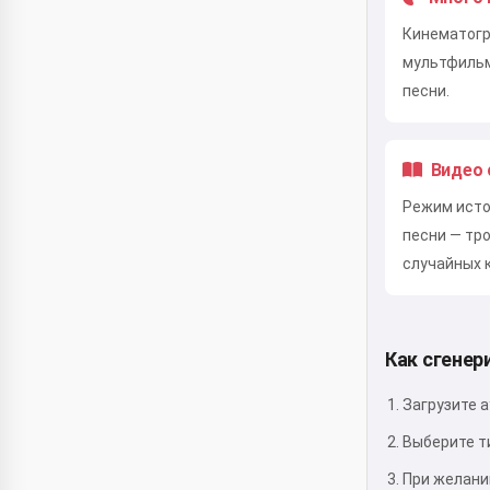
Кинематогр
мультфильм
песни.
Видео
Режим исто
песни — тр
случайных 
Как сгенер
Загрузите 
Выберите т
При желани