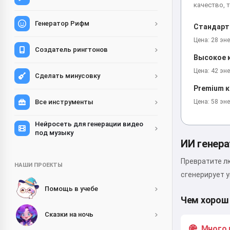
качество, 
Генератор Рифм
Стандарт
Цена: 28 эн
Создатель рингтонов
Высокое к
Цена: 42 эн
Сделать минусовку
Premium к
Цена: 58 эн
Все инструменты
Нейросеть для генерации видео
под музыку
ИИ генера
Превратите лю
НАШИ ПРОЕКТЫ
сгенерирует у
Помощь в учебе
Чем хорош 
Сказки на ночь
Много 