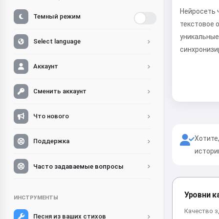
Нейросеть 
Темный режим
текстовое 
уникальные
Select language
синхронизир
Аккаунт
Сменить аккаунт
Что нового
Хотите
Поддержка
истори
Часто задаваемые вопросы
Уровни к
ИНСТРУМЕНТЫ
Качество з
Песня из ваших стихов