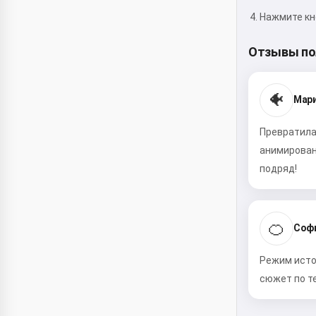
Нажмите кно
Отзывы по
🐠
Мари
Превратила
анимирован
подряд!
🍊
Софи
Режим исто
сюжет по т