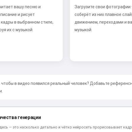
читает вашу песню и
Загрузите свои фотографии
описание и рисует
соберёт из них плавное слай
 кадры в выбранном стиле,
движением, переходами и в
уя их с музыкой.
музыкой.
, чтобы в видео появился реальный человек? Добавьте референсн
и.
ачества генерации
десь — это насколько детально и чётко нейросеть прорисовывает кадр