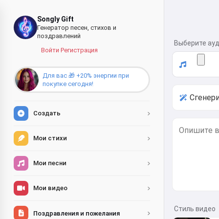
Songly Gift
Генератор песен, стихов и
поздравлений
Выберите ауд
Войти
·
Регистрация
Для вас 🎁 +20% энергии при
покупке сегодня!
Создать
Мои стихи
Мои песни
Мои видео
Стиль видео
Поздравления и пожелания