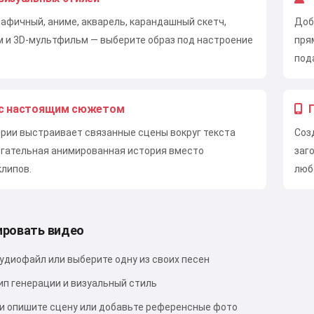
афичный, аниме, акварель, карандашный скетч,
Доб
 и 3D-мультфильм — выберите образ под настроение
пря
под
 с настоящим сюжетом
рии выстраивает связанные сцены вокруг текста
Соз
огательная анимированная история вместо
заг
клипов.
люб
ировать видео
аудиофайл или выберите одну из своих песен
ип генерации и визуальный стиль
и опишите сцену или добавьте референсные фото