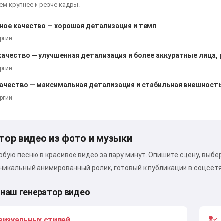
тем крупнее и резче кадры.
ное качество — хорошая детализация и темп
Привет 👋
ергии
Я могу создавать песни, писать
ачество — улучшенная детализация и более аккуратные лица, р
стихи и поздравления 🥰
ергии
ачество — максимальная детализация и стабильная внешност
ергии
Попробовать
тор видео из фото и музыки
Я принимаю:
Условия использования
,
Политика конфиденциальности
,
бую песню в красивое видео за пару минут. Опишите сцену, выбе
Политика возврата
никальный анимированный ролик, готовый к публикации в соцсетях
наш генератор видео
визуальных стилей