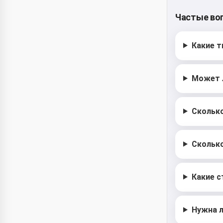
Частые во
Какие т
Может л
Скольк
Сколько
Какие с
Нужна л