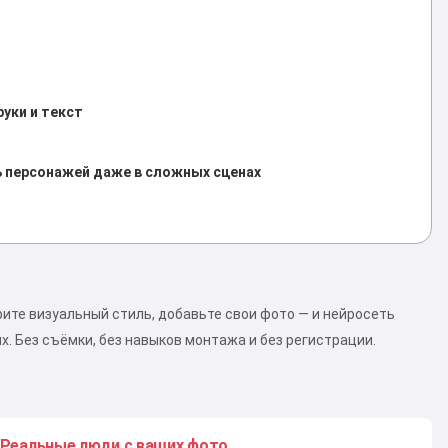
уки и текст
ь персонажей даже в сложных сценах
рите визуальный стиль, добавьте свои фото — и нейросеть
. Без съёмки, без навыков монтажа и без регистрации.
Реальные люди с ваших фото