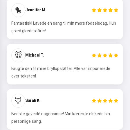
Hej 👋
🐤
Jennifer M.
Jeg kan lave sange, skrive digte og
lykønskninger 🥰
Fantastisk! Lavede en sang til min mors fødselsdag. Hun
græd glædestårer!
Prøv det
🐭
Michael T.
Jeg accepterer:
Servicevilkår
,
Brugte den til mine bryllupsløfter. Alle var imponerede
Privatlivspolitik
,
over teksten!
Refunderingspolitik
🦊
Sarah K.
Bedste gaveidé nogensinde! Min kæreste elskede sin
personlige sang.