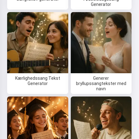
Generator
Kærlighedssang Tekst
Generer
Generator
bryllupssangtekster med
navn