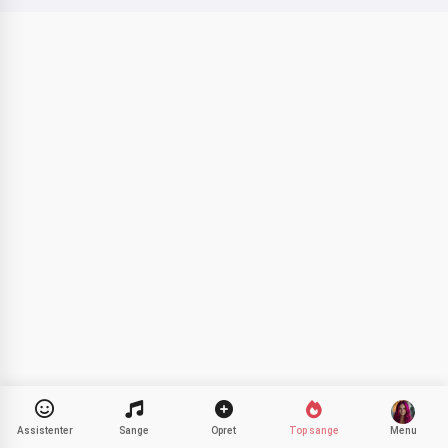
Hej 👋
Jeg kan lave sange, skrive digte og
lykønskninger 🥰
Prøv det
Jeg accepterer:
Servicevilkår
,
Privatlivspolitik
,
Refunderingspolitik
Assistenter
Sange
Opret
Top sange
Menu