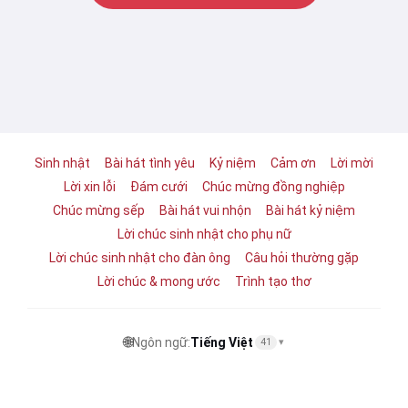
Sinh nhật
Bài hát tình yêu
Kỷ niệm
Cảm ơn
Lời mời
Lời xin lỗi
Đám cưới
Chúc mừng đồng nghiệp
Chúc mừng sếp
Bài hát vui nhộn
Bài hát kỷ niệm
Lời chúc sinh nhật cho phụ nữ
Lời chúc sinh nhật cho đàn ông
Câu hỏi thường gặp
Lời chúc & mong ước
Trình tạo thơ
🌐
Ngôn ngữ:
Tiếng Việt
41
▾