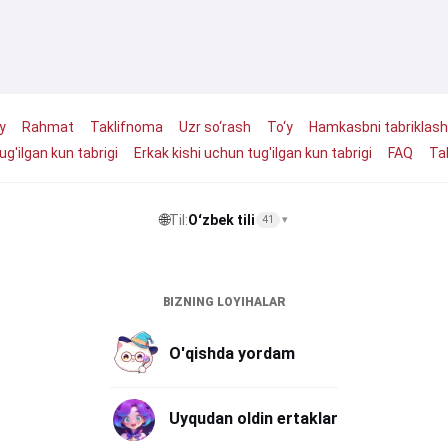
y
Rahmat
Taklifnoma
Uzr so‘rash
To‘y
Hamkasbni tabriklash
ug'ilgan kun tabrigi
Erkak kishi uchun tug'ilgan kun tabrigi
FAQ
Tab
🌐
Til:
Oʻzbek tili
41
▾
BIZNING LOYIHALAR
O'qishda yordam
Uyqudan oldin ertaklar