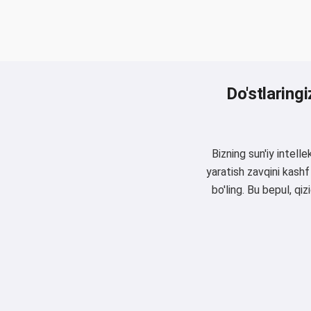
Do'stlaringi
Bizning sun'iy intel
yaratish zavqini kashf
bo'ling. Bu bepul, qi