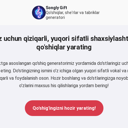
Songly Gift
Qo'shiqlar, she'rlar va tabriklar
generatori
z uchun qiziqarli, yuqori sifatli shaxsiylas
qo'shiqlar yarating
lektga asoslangan qo'shiq generatorimiz yordamida do'stlaringiz uc
 eting. Do'stingizning ismini o'z ichiga olgan yuqori sifatli vokal
ziqarli va foydalanish oson. Hozir boshlang va do'stlaringizga noyo
o'zlarini maxsus his qilishlariga yordam bering!
Qo'shig'ingizni hozir yarating!