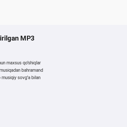
htirilgan MP3
hun maxsus qo'shiqlar
 va musiqadan bahramand
b musiqiy sovg'a bilan