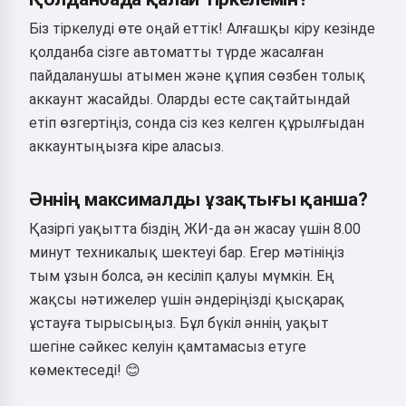
Біз тіркелуді өте оңай еттік! Алғашқы кіру кезінде
қолданба сізге автоматты түрде жасалған
пайдаланушы атымен және құпия сөзбен толық
аккаунт жасайды. Оларды есте сақтайтындай
етіп өзгертіңіз, сонда сіз кез келген құрылғыдан
аккаунтыңызға кіре аласыз.
Әннің максималды ұзақтығы қанша?
Қазіргі уақытта біздің ЖИ-да ән жасау үшін 8.00
минут техникалық шектеуі бар. Егер мәтініңіз
тым ұзын болса, ән кесіліп қалуы мүмкін. Ең
жақсы нәтижелер үшін әндеріңізді қысқарақ
ұстауға тырысыңыз. Бұл бүкіл әннің уақыт
шегіне сәйкес келуін қамтамасыз етуге
көмектеседі! 😊