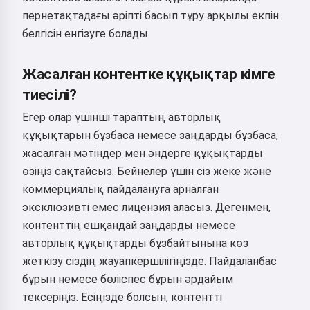
пернетақтадағы әріпті басып тұру арқылы екпін
белгісін енгізуге болады.
Жасалған контентке құқықтар кімге
тиесілі?
Егер олар үшінші тараптың авторлық
құқықтарын бұзбаса немесе заңдарды бұзбаса,
жасалған мәтіндер мен әндерге құқықтарды
өзіңіз сақтайсыз. Бейнелер үшін сіз жеке және
коммерциялық пайдалануға арналған
эксклюзивті емес лицензия аласыз. Дегенмен,
контенттің ешқандай заңдарды немесе
авторлық құқықтарды бұзбайтынына көз
жеткізу сіздің жауапкершілігіңізде. Пайдаланбас
бұрын немесе бөліспес бұрын әрдайым
тексеріңіз. Есіңізде болсын, контентті