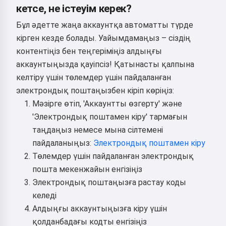
кетсе, не істеуім керек?
Бұл әдетте жаңа аккаунтқа автоматты түрде
кірген кезде болады. Уайымдамаңыз – сіздің
контентіңіз бен теңгеріміңіз алдыңғы
аккаунтыңызда қауіпсіз! Қатынасты қалпына
келтіру үшін төлемдер үшін пайдаланған
электрондық поштаңызбен кіріп көріңіз:
Мәзірге өтіп, 'Аккаунтты өзгерту' және
'Электрондық поштамен кіру' тармағын
таңдаңыз немесе мына сілтемені
пайдаланыңыз:
Электрондық поштамен кіру
Төлемдер үшін пайдаланған электрондық
пошта мекенжайын енгізіңіз
Электрондық поштаңызға растау коды
келеді
Алдыңғы аккаунтыңызға кіру үшін
қолданбадағы кодты енгізіңіз