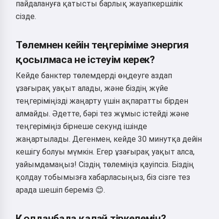
пайдалануға қатысты барлық жауапкершілік
сізде.
Төлемнен кейін теңгеріміме энергия
қосылмаса не істеуім керек?
Кейде банктер төлемдерді өңдеуге аздап
ұзағырақ уақыт алады, және біздің жүйе
теңгеріміңізді жаңарту үшін ақпаратты бірден
алмайды. Әдетте, бәрі тез жұмыс істейді және
теңгеріміңіз бірнеше секунд ішінде
жаңартылады. Дегенмен, кейде 30 минутқа дейін
кешігу болуы мүмкін. Егер ұзағырақ уақыт алса,
уайымдамаңыз! Сіздің төлеміңіз қауіпсіз. Біздің
қолдау тобымызға хабарласыңыз, біз сізге тез
арада шешіп береміз 😊.
Қолданбада қалай тіркелемін?