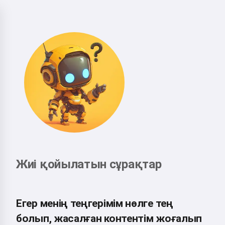
Жиі қойылатын сұрақтар
Егер менің теңгерімім нөлге тең
болып, жасалған контентім жоғалып