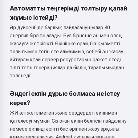
Автоматты теңгерімді толтыру қалай
жұмыс істейді?
Әр дүйсенбіде барлық пайдаланушылар 40
Сәлем 👋
энергия бірлігін алады. Бұл бірнеше ән мен өлең
Мен әндер жасай аламын,
жасауға жеткілікті. Өкінішке орай, біз қызметті
өлеңдер мен құттықтаулар
толығымен тегін ете алмаймыз, себебі ән жасау
жаза аламын 🥰
айтарлықтай сервер ресурстарын қажет етеді,
тіпті тегін генерациялар да біздің тарапымыздан
төленеді.
Байқап көру
Әндегі екпін дұрыс болмаса не істеу
керек?
Мен қабылдаймын:
Қызмет көрсету шарттары
,
Құпиялылық саясаты
,
ЖИ әлі жетілмеген және сөздердегі екпінмен
Қайтару саясаты
қателесуі мүмкін. Сіз оған екпін белгісін пайдалану
немесе екпінді әріпті бас әріппен жазу арқылы
көмектесе аласыз. Android құрылғыларында