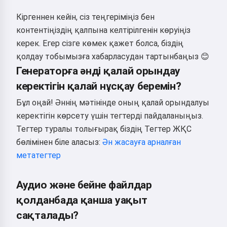
Кіргеннен кейін, сіз теңгеріміңіз бен
контентіңіздің қалпына келтірілгенін көруіңіз
керек. Егер сізге көмек қажет болса, біздің
қолдау тобымызға хабарласудан тартынбаңыз 😊
Генераторға әнді қалай орындау
керектігін қалай нұсқау беремін?
Бұл оңай! Әннің мәтінінде оның қалай орындалуы
керектігін көрсету үшін тегтерді пайдаланыңыз.
Тегтер туралы толығырақ біздің Тегтер ЖҚС
бөлімінен біле аласыз:
Ән жасауға арналған
метатегтер
Аудио және бейне файлдар
қолданбада қанша уақыт
сақталады?