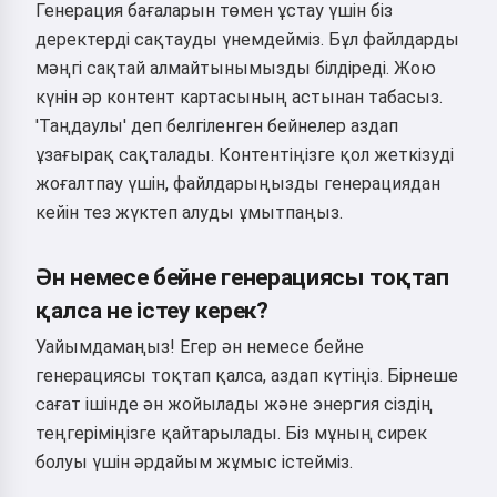
Генерация бағаларын төмен ұстау үшін біз
деректерді сақтауды үнемдейміз. Бұл файлдарды
мәңгі сақтай алмайтынымызды білдіреді. Жою
күнін әр контент картасының астынан табасыз.
'Таңдаулы' деп белгіленген бейнелер аздап
ұзағырақ сақталады. Контентіңізге қол жеткізуді
жоғалтпау үшін, файлдарыңызды генерациядан
кейін тез жүктеп алуды ұмытпаңыз.
Ән немесе бейне генерациясы тоқтап
қалса не істеу керек?
Уайымдамаңыз! Егер ән немесе бейне
генерациясы тоқтап қалса, аздап күтіңіз. Бірнеше
сағат ішінде ән жойылады және энергия сіздің
теңгеріміңізге қайтарылады. Біз мұның сирек
болуы үшін әрдайым жұмыс істейміз.