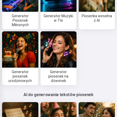
Generator
Generator Muzyki
Piosenka weselna
Piosenek
w Tle
z AI
Miłosnych
Generator
Generator
piosenek
piosenek na
urodzinowych
dzwonek
AI do generowania tekstów piosenek