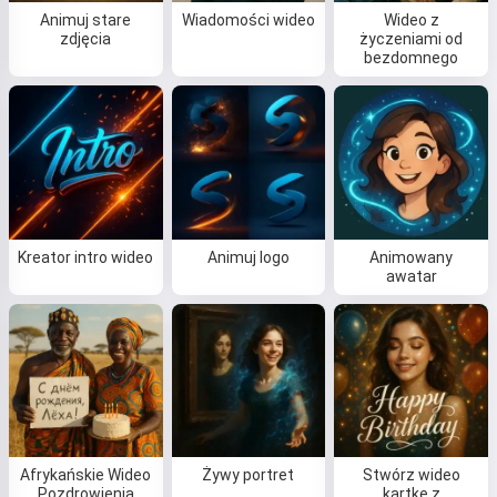
Animuj stare
Wiadomości wideo
Wideo z
zdjęcia
życzeniami od
bezdomnego
Kreator intro wideo
Animuj logo
Animowany
awatar
Afrykańskie Wideo
Żywy portret
Stwórz wideo
Pozdrowienia
kartkę z