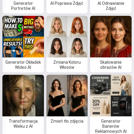
Generator
AI Poprawa Zdjęć
AI Odnawianie
Portretów AI
Zdjęć
Generator Okładek
Zmiana Koloru
Skalowanie
Wideo AI
Włosów
obrazów AI
Transformacja
Zmień tło zdjęcia
Generator
Wieku z AI
Banerów
Reklamowych AI