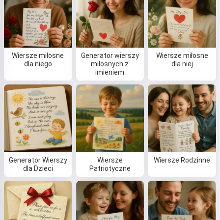
Akceptuję:
Warunki korzystania z usługi
,
Polityka prywatności
,
Polityka zwrotów
Wiersze miłosne
Generator wierszy
Wiersze miłosne
dla niego
miłosnych z
dla niej
imieniem
Generator Wierszy
Wiersze
Wiersze Rodzinne
dla Dzieci
Patriotyczne