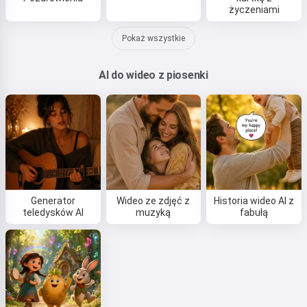
życzeniami
Pokaż wszystkie
AI do wideo z piosenki
Generator
Wideo ze zdjęć z
Historia wideo AI z
teledysków AI
muzyką
fabułą