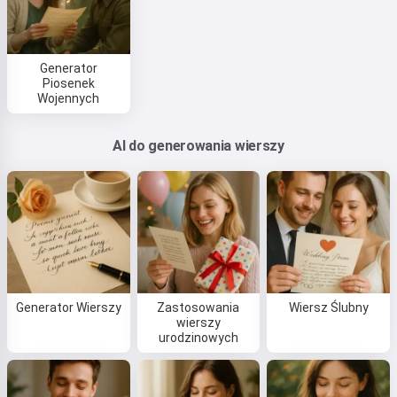
Generator
Piosenek
Wojennych
AI do generowania wierszy
Cześć 👋
Mogę tworzyć piosenki, pisać
wiersze i gratulacje 🥰
Generator Wierszy
Zastosowania
Wiersz Ślubny
wierszy
urodzinowych
Wypróbuj