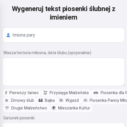
Wygeneruj tekst piosenki ślubnej z
imieniem
Wasza historia miłosna, data ślubu (opcjonalnie)
💃
Pierwszy taniec
💒
Przysięga Małżeńska
👪
Piosenka dla 
❄️
Zimowy ślub
🏰
Bajka
🌺
Wyjazd
👰
Piosenka Panny Mło
🎊
Drugie Małżeństwo
🌍
Mieszanka Kultur
Gatunek piosenki