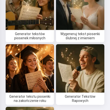
Generator tekstów
Wygeneruj tekst piosenki
piosenek miłosnych
ślubnej z imieniem
Generator tekstu piosenki
Generator Tekstów
na zakończenie roku
Rapowych