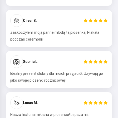
🌼
Oliver B.
Zaskoczyłem moją pannę młodą tą piosenką. Płakała
podczas ceremonii!
Cześć 👋
Mogę tworzyć piosenki, pisać
wiersze i gratulacje 🥰
🦁
Sophia L.
Idealny prezent ślubny dla moich przyjaciół. Używają go
jako swojej piosenki rocznicowej!
Wypróbuj
🦄
Lucas M.
Akceptuję:
Warunki korzystania z usługi
,
Polityka prywatności
,
Polityka zwrotów
Nasza historia miłosna w piosence! Lepsza niż