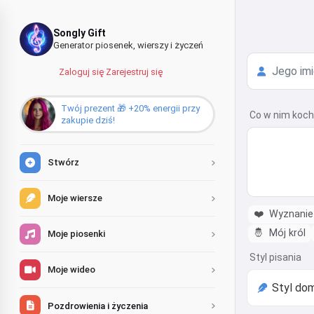
Songly Gift
Generator piosenek, wierszy i życzeń
Zaloguj się
·
Zarejestruj się
Twój prezent 🎁 +20% energii przy
Co w nim koc
zakupie dziś!
Stwórz
Moje wiersze
❤️
Wyznanie 
🤴
Mój król
Moje piosenki
Styl pisania
Moje wideo
Pozdrowienia i życzenia