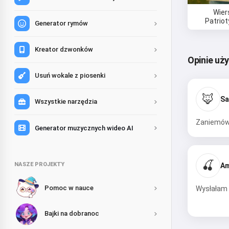
Wier
Patrio
Generator rymów
Kreator dzwonków
Opinie uż
Usuń wokale z piosenki
🦊
Sa
Wszystkie narzędzia
Zaniemówi
Generator muzycznych wideo AI
🍒
NASZE PROJEKTY
Am
Pomoc w nauce
Wysłałam m
Bajki na dobranoc