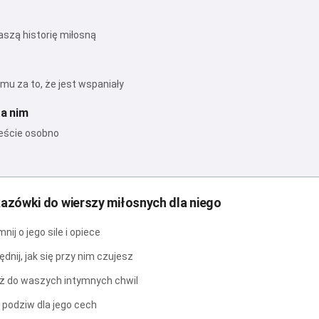
aszą historię miłosną
mu za to, że jest wspaniały
a nim
teście osobno
azówki do wierszy miłosnych dla niego
ij o jego sile i opiece
dnij, jak się przy nim czujesz
ż do waszych intymnych chwil
 podziw dla jego cech