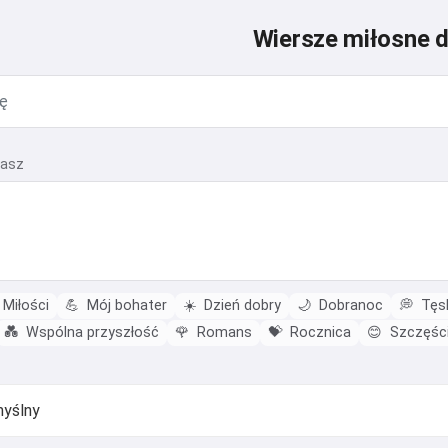
Wiersze miłosne d
hasz
Miłości
💪
Mój bohater
☀️
Dzień dobry
🌙
Dobranoc
💭
Tęsk
💑
Wspólna przyszłość
🌹
Romans
💝
Rocznica
😊
Szczęśc