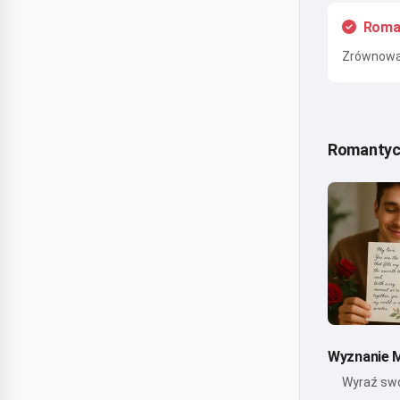
Roma
Zrównowa
Romantyc
Wyznanie M
Wyraź swo