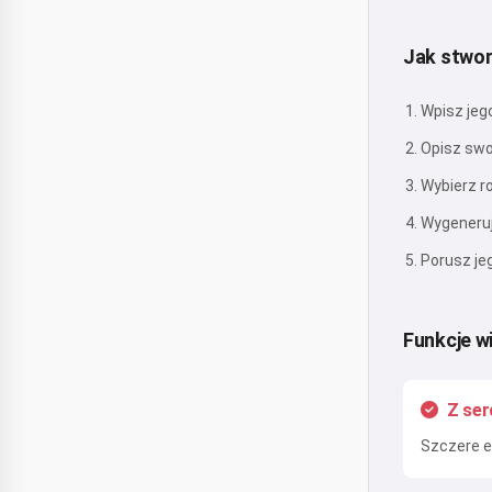
Jak stwor
Wpisz jeg
Opisz swo
Wybierz r
Wygeneruj
Porusz je
Funkcje w
Z ser
Szczere e