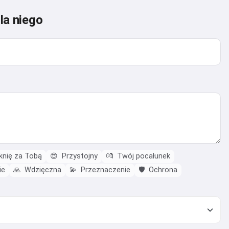
la niego
nię za Tobą
😍
Przystojny
💏
Twój pocałunek
ie
🙏
Wdzięczna
💫
Przeznaczenie
🛡️
Ochrona