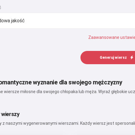
ć
Zaawansowane ustawie
Generuj wiersz
omantyczne wyznanie dla swojego mężczyzny
e wiersze miłosne dla swojego chłopaka lub męża. Wyraź głębokie uczuci
 wierszy
my z naszymi wygenerowanymi wierszami. Każdy wiersz jest spersonali