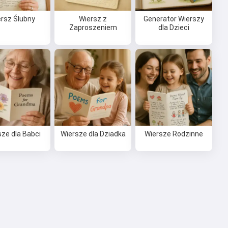
rsz Ślubny
Wiersz z
Generator Wierszy
Zaproszeniem
dla Dzieci
sze dla Babci
Wiersze dla Dziadka
Wiersze Rodzinne