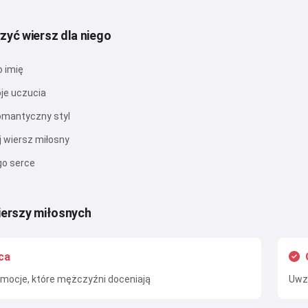
Wypróbuj
zyć wiersz dla niego
o imię
Akceptuję:
Warunki korzystania z usługi
,
je uczucia
Polityka prywatności
,
Polityka zwrotów
omantyczny styl
 wiersz miłosny
go serce
ierszy miłosnych
ca
mocje, które mężczyźni doceniają
Uwzg