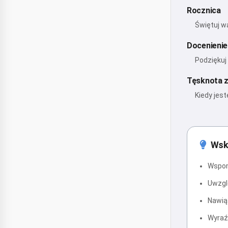
Rocznica
Świętuj w
Docenienie
Podziękuj 
Tęsknota z
Kiedy jes
Wsk
Wspomn
Uwzglę
Nawią
Wyraź