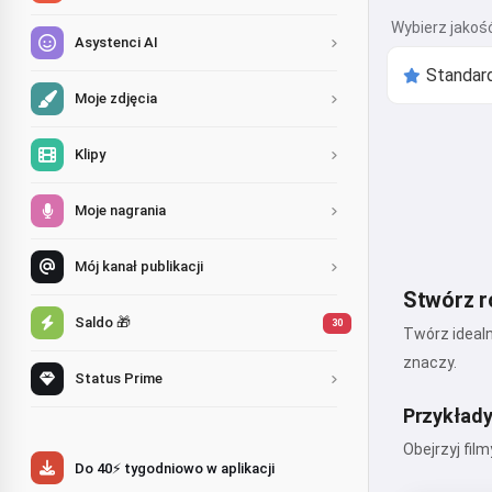
Wybierz jakoś
Asystenci AI
Moje zdjęcia
Klipy
Moje nagrania
Mój kanał publikacji
Stwórz r
Saldo 🎁
30
Twórz idealn
znaczy.
Status Prime
Przykłady
Obejrzyj fil
Do 40⚡ tygodniowo w aplikacji