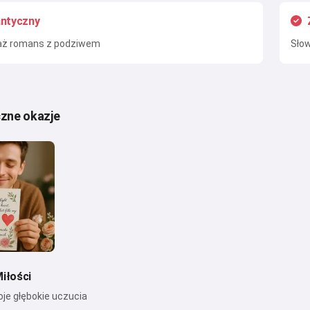
ntyczny
ż romans z podziwem
Słow
zne okazje
iłości
je głębokie uczucia