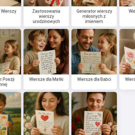
 Wierszy
Zastosowania
Generator wierszy
Wie
wierszy
miłosnych z
urodzinowych
imieniem
r Poezji
Wiersze dla Matki
Wiersze dla Babci
Wier
nnej