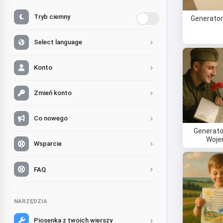
Tryb ciemny
Generator
Select language
Konto
Zmień konto
Co nowego
Generato
Woje
Wsparcie
FAQ
NARZĘDZIA
Piosenka z twoich wierszy