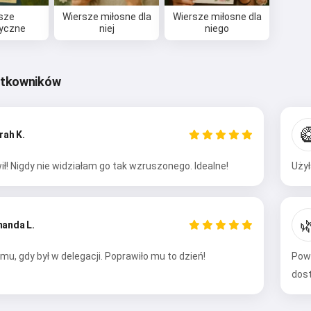
sze
Wiersze miłosne dla
Wiersze miłosne dla
tyczne
niej
niego
ytkowników

rah K.
ł! Nigdy nie widziałam go tak wzruszonego. Idealne!
Użył

anda L.
Cześć 👋
u, gdy był w delegacji. Poprawiło mu to dzień!
Powi
Mogę tworzyć piosenki, pisać
dost
wiersze i gratulacje 🥰