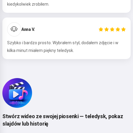
kiedykolwiek zrobiłem.
🐶
Anna V.
Szybko i bardzo prosto. Wybrałem styl, dodałem zdjęcie i w
kilka minut miałem piękny teledysk.
Cześć 👋
Mogę tworzyć piosenki, pisać
wiersze i gratulacje 🥰
Wypróbuj
Stwórz wideo ze swojej piosenki — teledysk, pokaz
slajdów lub historię
Akceptuję:
Warunki korzystania z usługi
,