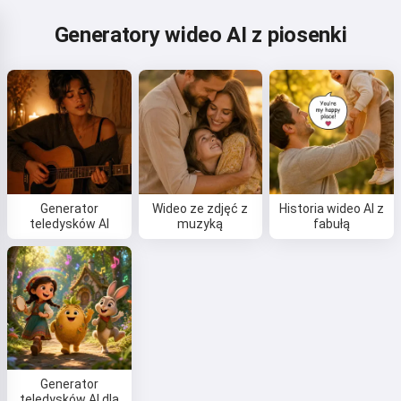
Generatory wideo AI z piosenki
Generator
Wideo ze zdjęć z
Historia wideo AI z
teledysków AI
muzyką
fabułą
Generator
teledysków AI dla