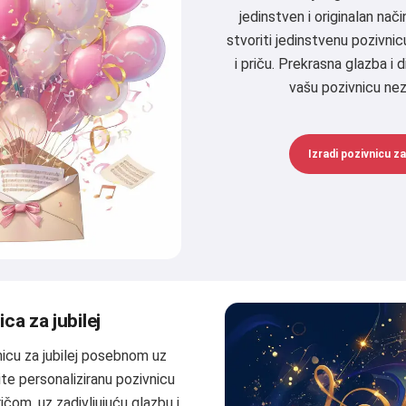
jedinstven i originalan nači
stvoriti jedinstvenu pozivnic
i priču. Prekrasna glazba i di
vašu pozivnicu ne
Izradi pozivnicu z
ca za jubilej
nicu za jubilej posebnom uz
dite personaliziranu pozivnicu
ičom, uz zadivljujuću glazbu i