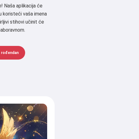
n! Naša aplikacija će
u koristeći vaša imena
rljivi stihovi učinit će
zaboravnom.
a rođendan