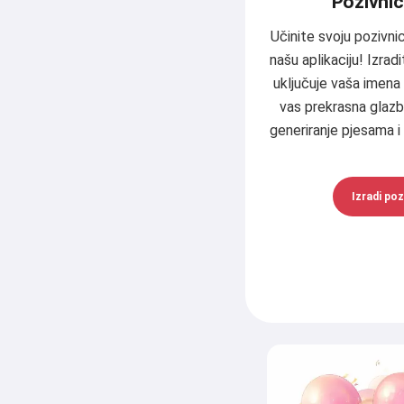
Pozivnic
Učinite svoju pozivn
našu aplikaciju! Izrad
uključuje vaša imena 
vas prekrasna glazba 
generiranje pjesama i
Izradi poz