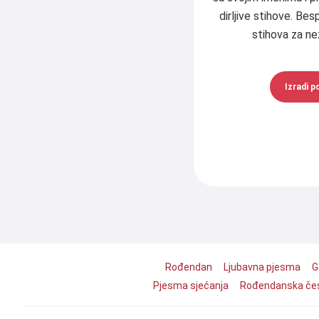
dirljive stihove. Be
stihova za ne
Izradi po
Rođendan
Ljubavna pjesma
G
Pjesma sjećanja
Rođendanska čes