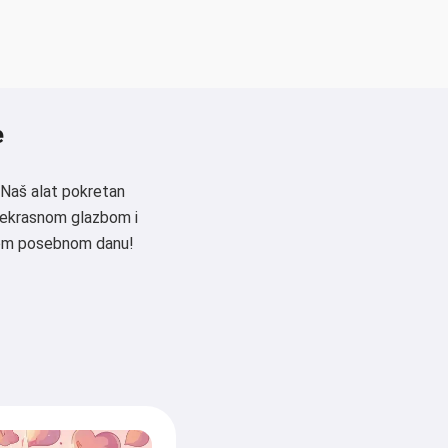
e
 Naš alat pokretan
prekrasnom glazbom i
svom posebnom danu!