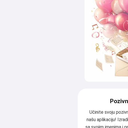
Pozivni
Učinite svoju poziv
našu aplikaciju! Izra
sa svojim imenima i pr