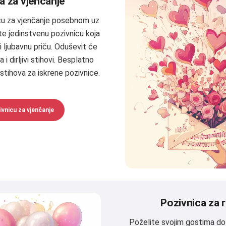
a za vjenčanje
icu za vjenčanje posebnom uz
ite jedinstvenu pozivnicu koja
i ljubavnu priču. Oduševit će
i dirljivi stihovi. Besplatno
 stihova za iskrene pozivnice.
ivnicu za vjenčanje
Pozivnica za
Poželite svojim gostima do