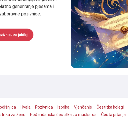
splatno generiranje pjesama i
zaboravne pozivnice.
zivnicu za jubilej
odišnjica
Hvala
Pozivnica
Isprika
Vjenčanje
Čestitka kolegi
titka za ženu
Rođendanska čestitka za muškarca
Česta pitanja