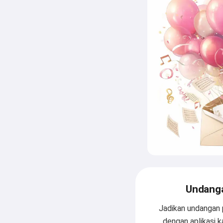
Undanga
Jadikan undangan 
dengan aplikasi 