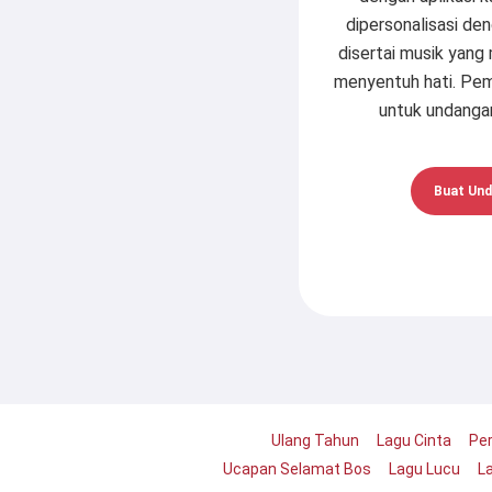
dipersonalisasi de
disertai musik yang
menyentuh hati. Pemb
untuk undangan
Buat Und
Ulang Tahun
Lagu Cinta
Pe
Ucapan Selamat Bos
Lagu Lucu
L