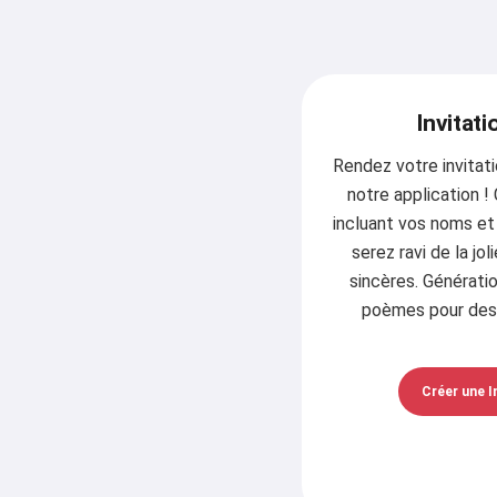
Invitat
Rendez votre invitat
notre application !
incluant vos noms et 
serez ravi de la j
sincères. Générati
poèmes pour des 
Créer une I