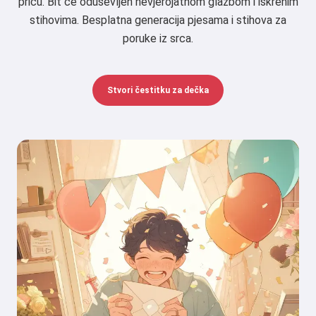
priču. Bit će oduševljen nevjerojatnom glazbom i iskrenim
stihovima. Besplatna generacija pjesama i stihova za
poruke iz srca.
Stvori čestitku za dečka