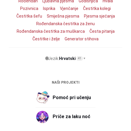
Rođendan
Ljubavna pjesma
Godišnjica
Hvala
Pozivnica
Isprika
Vjenčanje
Čestitka kolegi
Čestitka šefu
Smiješna pjesma
Pjesma sjećanja
Rođendanska čestitka za ženu
Rođendanska čestitka za muškarca
Česta pitanja
Čestitke i želje
Generator stihova
🌐
Jezik:
Hrvatski
41
▾
NAŠI PROJEKTI
Pomoć pri učenju
Priče za laku noć