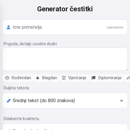
Generator čestitki
(opcionalno)
Prigoda, detalji i osobni dodiri
🎂
Rođendan
🎄
Blagdan
💒
Vjenčanje
🎓
Diplomiranje

Duljina teksta
Odaberite kvalitetu