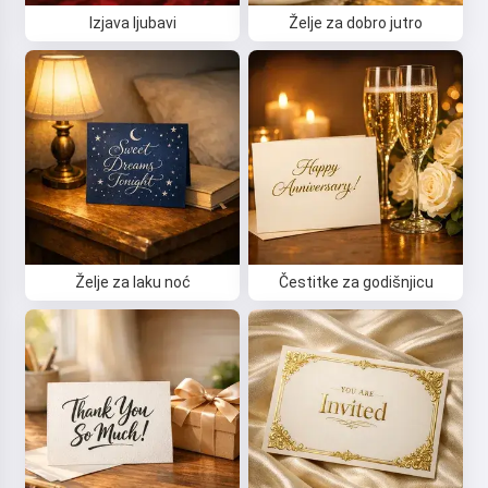
Izjava ljubavi
Želje za dobro jutro
Želje za laku noć
Čestitke za godišnjicu