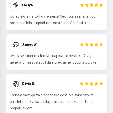
🍓
Emily R.
Uštedjelo mi je toliko vremena! Čestitka za mamin 60.
rođendan bila je apsolutno savršena. Oduševila se!
🦁
James W.
Uvijek se mučim s tim što napisati u čestitke. Ovaj
generator mi svaki put daje prekrasne, osobne poruke.
🦁
Olivia S.
Koristio sam ga za blagdanske čestitke svim svojim
prijateljima. Svaka je bila jedinstvena i iskrena. Toplo
preporučujem!