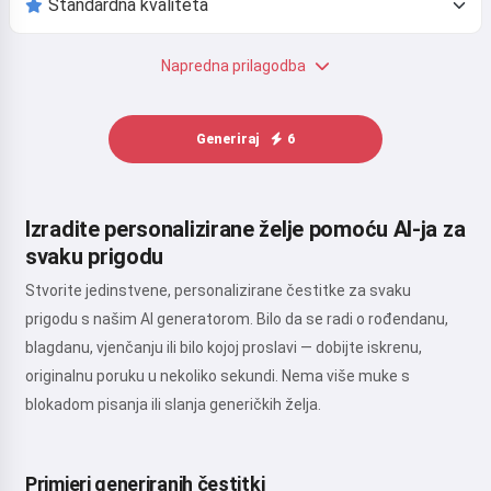
Napredna prilagodba
Generiraj
6
Izradite personalizirane želje pomoću AI-ja za
svaku prigodu
Stvorite jedinstvene, personalizirane čestitke za svaku
prigodu s našim AI generatorom. Bilo da se radi o rođendanu,
blagdanu, vjenčanju ili bilo kojoj proslavi — dobijte iskrenu,
originalnu poruku u nekoliko sekundi. Nema više muke s
blokadom pisanja ili slanja generičkih želja.
Primjeri generiranih čestitki