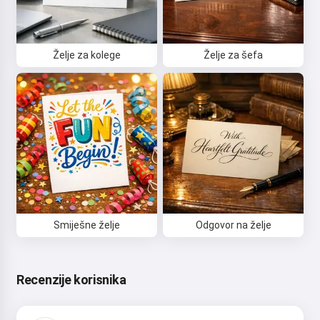
Bok 👋
Želje za kolege
Želje za šefa
Mogu stvarati pjesme, pisati
stihove i čestitke 🥰
Isprobaj
Prihvaćam:
Uvjeti pružanja usluge
,
Pravila o privatnosti
,
Smiješne želje
Odgovor na želje
Pravila povrata novca
Recenzije korisnika