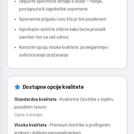
Uključite specifične detalje o osobi — hobije,
postignuća ili zajedničke uspomene
Spomenite prigodu i ono što je čini posebnom
Isprobajte različite stilove kako biste pronašli
savršen ton za vaš odnos
Koristite opciju visoke kvalitete za elegantnije i
sofisticiranije izražavanje
Dostupne opcije kvalitete
Standardna kvaliteta
-
Kvalitetne čestitke s toplim,
prirodnim tonom
Cijena: 6 energija
Visoka kvaliteta
-
Premium čestitke s profinjenim
jezikom i dubljom personalizacijom