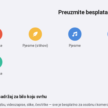
Preuzmite besplata
ke
Pjesme (stihovi)
Pjesme
ke
adržaj za bilo koju svrhu
bu, videozapise, slike, čestitke — sve je besplatno za osobnu i komer