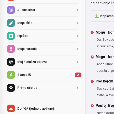
oglašavanje i
AI asistenti
Besplatno
Moje slike
Mogu li kor
Isječci
Da! Sav sad
stranicama,
Moje naracije
Mogu li kor
Moj kanal za objavu
Apsolutno! 
sadržaju, p
Stanje 🎁
30
Pod kojom 
Prime status
Sav sadržaj 
svrhe, a sv
Postoji li 
Do 40⚡ tjedno u aplikaciji
Nema ograni