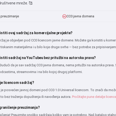
 društvene mreže. 🥰
 preuzimanje
CC0 javna domena
istiti ovaj sadržaj za komercijalne projekte?
ržaj je objavljen pod CC0 licencom javne domene. Možete ga koristiti u kome
 tiskanim materijalima i u bilo koje druge svrhe — bez potrebe za pripisivanjem
Bok 👋
istiti sadržaj na YouTubeu bez pritužbi na autorska prava?
Mogu stvarati pjesme, pisati
Budući da je sav sadržaj CC0 javna domena, nema pritužbi na autorska prava.
stihove i čestitke 🥰
odcastima, streamovima i na bilo kojoj drugoj platformi.
je licencom sadržaj?
je posvećen javnoj domeni pod CC0 1.0 Universal licencom. To znači da možete kop
Isprobaj
e to bez traženja dopuštenja ili navođenja autora.
Pročitajte pune detalje licenc
ograničenje preuzimanja?
Prihvaćam:
Uvjeti pružanja usluge
,
čenja! Preuzmite onoliko sadržaja koliko vam je potrebno. Naš katalog stalno