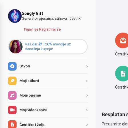
Songly Gift
Generator pjesama, stihova i čestitki
Prijavi se
·
Registriraj se
Vaš dar 🎁 +20% energije uz
današnju kupnju!
Čestit
Stvori
Moji stihovi
Čestit
Moje pjesme
Moji videozapisi
Besplatan s
Preuzmite glaz
Čestitke i želje