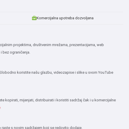
Komercijalna upotreba dozvoljena
rcijalnim projektima, društvenim mrežama, prezentacijama, web
 i bez ograničenja.
 Slobodno koristite našu glazbu, videozapise i slike u svom YouTube
irati, mijenjati, distribuirati i koristiti sadržaj čak i u komercijalne
e
 raste s novim sadržajem koji se redovito dodaje.