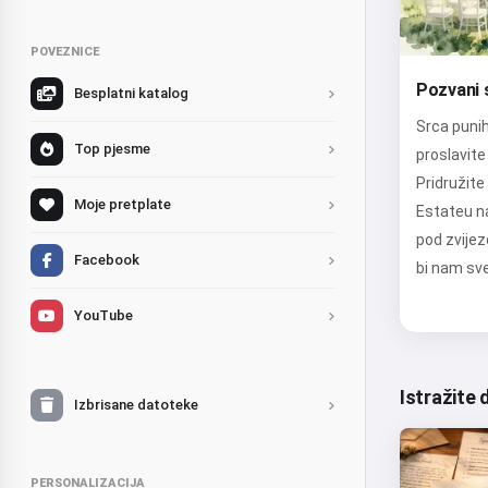
POVEZNICE
Pozvani s
Besplatni katalog
Srca punih
Top pjesme
proslavite
Pridružite
Moje pretplate
Estateu na
pod zvije
Facebook
bi nam sve
YouTube
Istražite 
Izbrisane datoteke
PERSONALIZACIJA