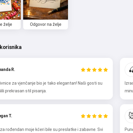
e želje
Odgovor na želje
korisnika

anda R.
vnice za vjenčanje bio je tako elegantan! Naši gosti su
Izra
ili prekrasan stil pisanja.
minu
Bok 👋

gan T.
Mogu stvarati pjesme, pisati
stihove i čestitke 🥰
za rođendan moje kćeri bile su preslatke i zabavne. Svi
Puno