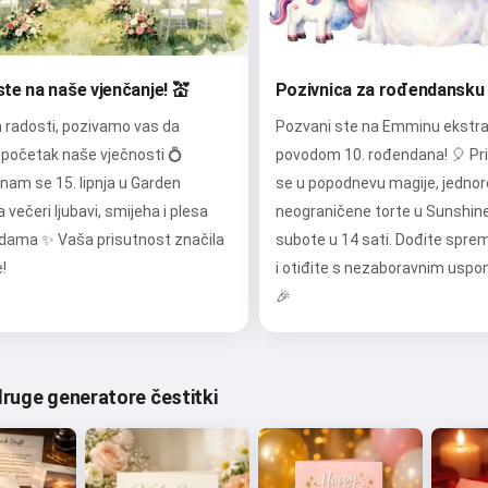
te na naše vjenčanje! 💒
Pozivnica za rođendansku
 radosti, pozivamo vas da
Pozvani ste na Emminu ekstra
 početak naše vječnosti 💍
povodom 10. rođendana! 🎈 Pr
 nam se 15. lipnja u Garden
se u popodnevu magije, jednor
 večeri ljubavi, smijeha i plesa
neograničene torte u Sunshin
zdama ✨ Vaša prisutnost značila
subote u 14 sati. Dođite spre
!
i otiđite s nezaboravnim usp
🎉
druge generatore čestitki