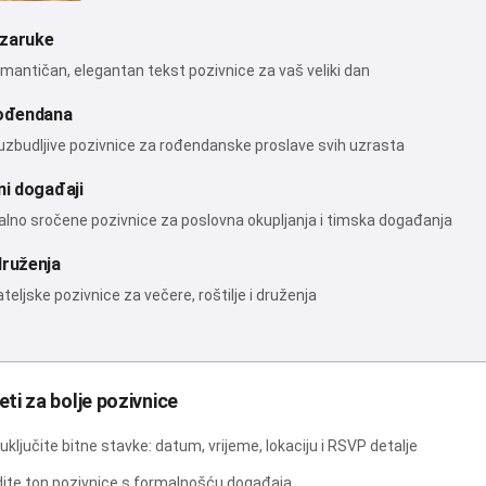
 zaruke
omantičan, elegantan tekst pozivnice za vaš veliki dan
rođendana
uzbudljive pozivnice za rođendanske proslave svih uzrasta
ni događaji
alno sročene pozivnice za poslovna okupljanja i timska događanja
ruženja
jateljske pozivnice za večere, roštilje i druženja
eti za bolje pozivnice
 uključite bitne stavke: datum, vrijeme, lokaciju i RSVP detalje
dite ton pozivnice s formalnošću događaja