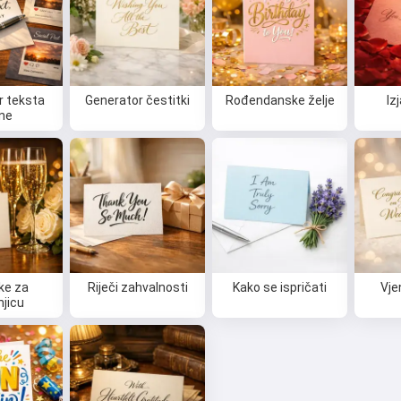
r teksta
Generator čestitki
Rođendanske želje
Iz
ine
ke za
Riječi zahvalnosti
Kako se ispričati
Vje
njicu