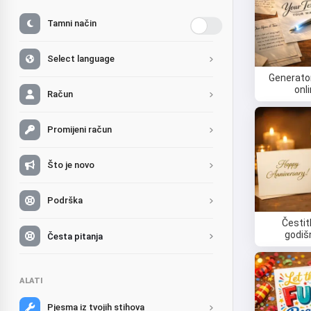
Tamni način
Select language
Generato
onl
Račun
Promijeni račun
Što je novo
Podrška
Čestit
godiš
Česta pitanja
ALATI
Pjesma iz tvojih stihova