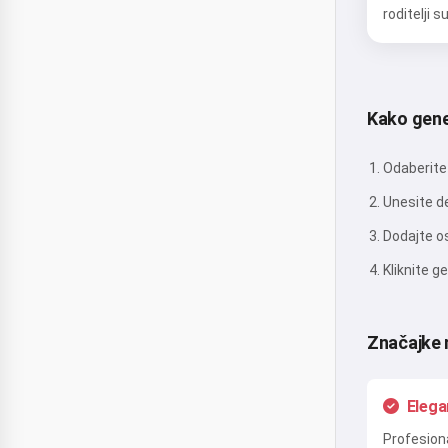
roditelji 
Kako gener
Odaberite 
Unesite de
Dodajte os
Kliknite g
Značajke 
Elega
Profesiona