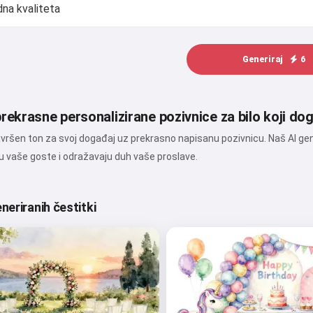
Generiraj
6
prekrasne personalizirane pozivnice za bilo koji do
vršen ton za svoj događaj uz prekrasno napisanu pozivnicu. Naš AI gen
u vaše goste i odražavaju duh vaše proslave.
eneriranih čestitki