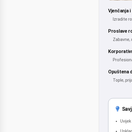
Vjenčanja i
Izradite r
Proslave 
Zabavne, 
Korporativ
Profesion
Opuštena d
Tople, pri
Savj
Uvijek
Uskla