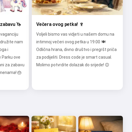
 zabavu 🦄
Večera ovog petka! 🍷
vaganciju
Voljeli bismo vas vidjeti u našem domu na
idružite nam
intimnoj večeri ovog petka u 19:00 🍽️
oga i
Odlična hrana, divno društvo i pregršt priča
e Parku ove
za podijeliti. Dress code je smart casual.
mni za zabavu
Molimo potvrdite dolazak do srijede! 😊
omenama! 🎂