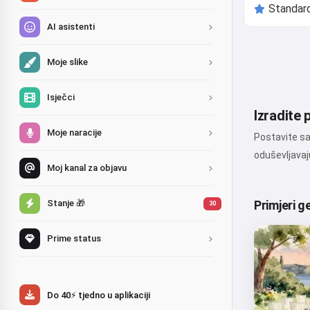
AI asistenti
Moje slike
Isječci
Izradite 
Moje naracije
Postavite sa
oduševljavaj
Moj kanal za objavu
Stanje 🎁
Primjeri g
30
Prime status
Do 40⚡ tjedno u aplikaciji