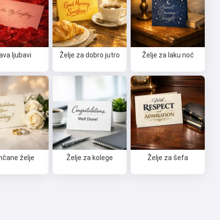
java ljubavi
Želje za dobro jutro
Želje za laku noć
nčane želje
Želje za kolege
Želje za šefa