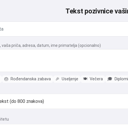
Tekst pozivnice vaši
 vaša priča, adresa, datum, ime primatelja (opcionalno)
🎂
Rođendanska zabava
🎉
Useljenje
🍽️
Večera
🎓
Diplomi
itetu