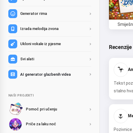
Generator rima
Smiješn
Izrada melodija zvona
Ukloni vokale iz pjesme
Recenzije 
Svi alati
🦩
Am
AI generator glazbenih videa
Tekst pozi
stalno hval
NAŠI PROJEKTI
Pomoć pri učenju
🌷
Me
Priče za laku noć
Pozivnice 