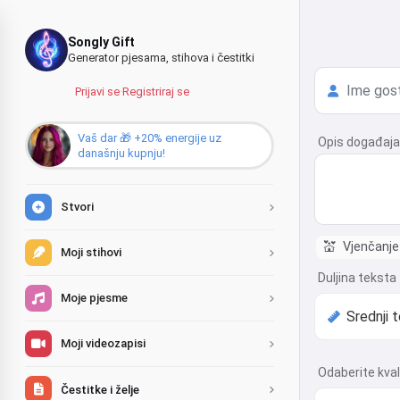
Songly Gift
Generator pjesama, stihova i čestitki
Prijavi se
·
Registriraj se
Vaš dar 🎁 +20% energije uz
Opis događaja,
današnju kupnju!
Stvori
💒
Vjenčanje
Moji stihovi
Duljina teksta
Moje pjesme
Moji videozapisi
Odaberite kval
Čestitke i želje