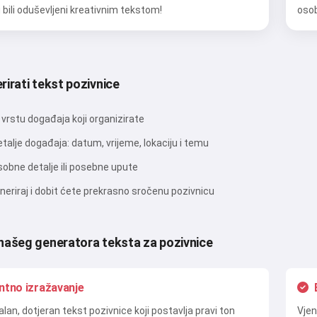
su bili oduševljeni kreativnim tekstom!
osob
Isprobaj
irati tekst pozivnice
Prihvaćam:
Uvjeti pružanja usluge
,
vrstu događaja koji organizirate
Pravila o privatnosti
,
Pravila povrata novca
talje događaja: datum, vrijeme, lokaciju i temu
obne detalje ili posebne upute
eneriraj i dobit ćete prekrasno sročenu pozivnicu
našeg generatora teksta za pozivnice
ntno izražavanje
lan, dotjeran tekst pozivnice koji postavlja pravi ton
Vjen