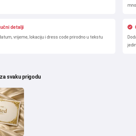
mno
jučni detalji
datum, vrijeme, lokaciju i dress code prirodno u tekstu
Doda
jedi
 za svaku prigodu