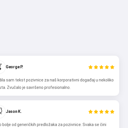

George P.
dila sam tekst pozivnice za naš korporativni događaj u nekoliko
ta. Zvučalo je savršeno profesionalno.

Jason K.
 bolje od generičkih predložaka za pozivnice. Svaka se čini