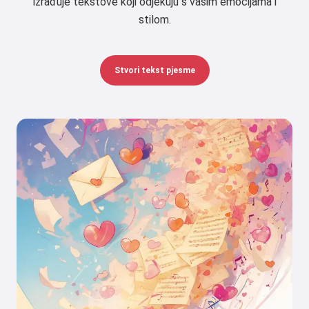
izrađuje tekstove koji odjekuju s vašim emocijama i
stilom.
Stvori tekst pjesme