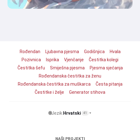
Rođendan
Ljubavna pjesma
Godišnjica
Hvala
Pozivnica
Isprika
Vjenčanje
Čestitka kolegi
Čestitka šefu
Smiješna pjesma
Pjesma sjećanja
Rođendanska čestitka za ženu
Rođendanska čestitka za muškarca
Česta pitanja
Čestitke i želje
Generator stihova
🌐
Jezik:
Hrvatski
41
▾
NAŠI PROJEKTI